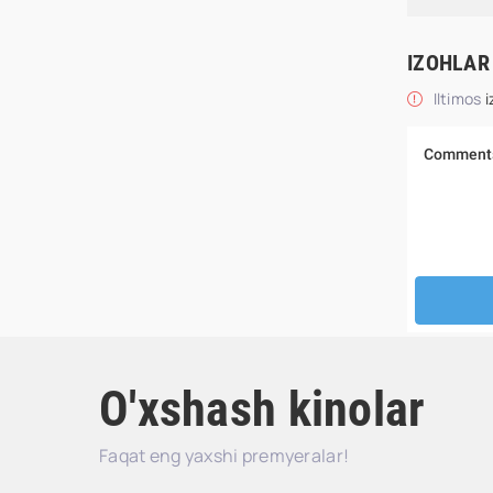
IZOHLAR
Iltimos
i
O'xshash kinolar
Faqat eng yaxshi premyeralar!