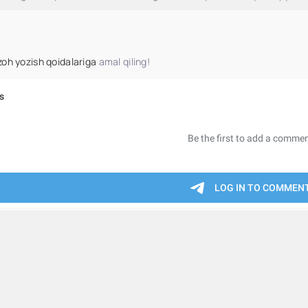
zoh yozish qoidalariga
amal qiling!