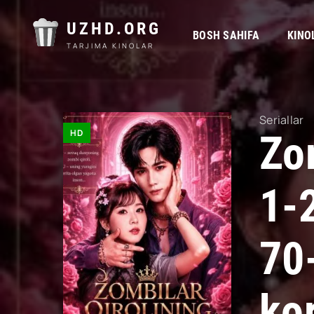
UZHD.ORG
BOSH SAHIFA
KINO
TARJIMA KINOLAR
Seriallar
HD
Zom
1-
70
kor