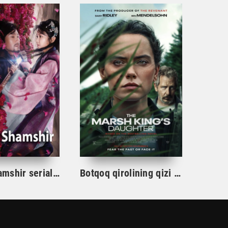
Gul va Shamshir serial Korea Barcha qismlar Uzbek tilida / Гул ва Шамшир сериал Кореа Барча қисмлар Узбек тилида
Botqoq qirolining qizi / Botqoq shohining qizi Aqsh film uzbek tilida 2023 tarjima kino Full HD