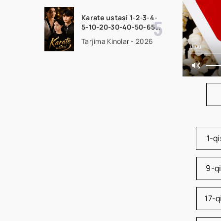
seriali uzbek tilida
Barcha qismlar 2026
Karate ustasi 1-2-3-4-
HD skachat
5-10-20-30-40-50-65
Qism drama koreya
Tarjima Kinolar - 2026
seriali uzbek tilida
0:00
Barcha qismlar 2026
HD skachat
1-q
9-q
17-