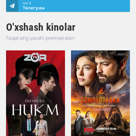
МЫ В
Телеграм
O'xshash kinolar
Faqat eng yaxshi premyeralar!