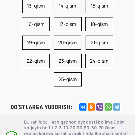
13-qism
14-qism
15-qism
16-qism
17-qism
18-qism
19-qism
20-qism
21-qism
22-qism
23-qism
24-qism
25-qism
DO'STLARGA YUBORISH:
Bu sahifada
Hech qachon oyoqosti bo'lma Doim
xo'jayin bo'l 1-2-3-10-20-30-50-60-70 Qism
drama koreya seriali uzbek tilida Barcha qismlar
!