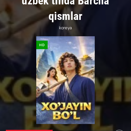
uzbek tilida Barcha
qismlar
koreya
HD