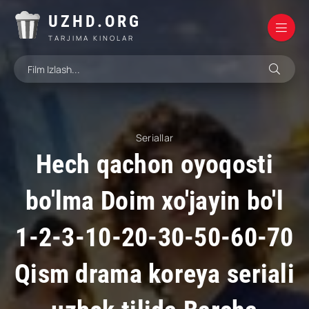
UZHD.ORG
TARJIMA KINOLAR
Seriallar
Hech qachon oyoqosti
bo'lma Doim xo'jayin bo'l
1-2-3-10-20-30-50-60-70
Qism drama koreya seriali