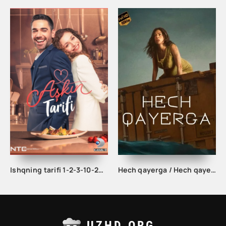
Ishqning tarifi 1-2-3-10-20-30-40-50-60-70-100 qism turk serial Uzbek tilida Barcha qismlar
Hech qayerga / Hech qayerda Uzbek tilida 2023 Tarjima kino HD skachat
UZHD.ORG