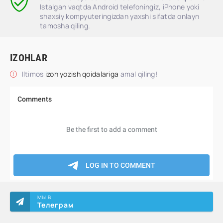
Istalgan vaqtda Android telefoningiz, iPhone yoki
shaxsiy kompyuteringizdan yaxshi sifatda onlayn
tamosha qiling.
IZOHLAR
Iltimos
izoh yozish qoidalariga
amal qiling!
МЫ В
Телеграм