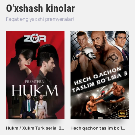
O'xshash kinolar
Faqat eng yaxshi premyeralar!
Hukm / Xukm Turk serial 203. 204. 205. 206. 207. 208. 209. 210. 211. 212. 213. 214. 215 Qism Uzbek tilida Hukim Xukim Barcha qismlari
Hech qachon taslim bo'lma 3