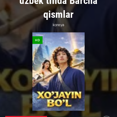
uzbek tilida Barcha
qismlar
koreya
HD