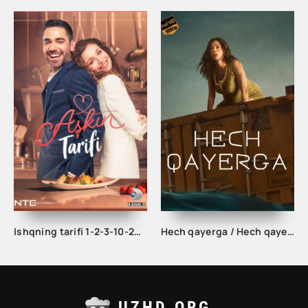
Ishqning tarifi 1-2-3-10-20-30-40-50-60-70-100 qism turk serial Uzbek tilida Barcha qismlar
Hech qayerga / Hech qayerda Uzbek tilida 2023 Tarjima kino HD skachat
UZHD.ORG