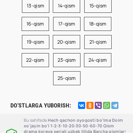
13-qism
14-qism
15-qism
16-qism
17-qism
18-qism
19-qism
20-qism
21-qism
22-qism
23-qism
24-qism
25-qism
DO'STLARGA YUBORISH:
Bu sahifada
Hech qachon oyoqosti bo'lma Doim
xo'jayin bo'l 1-2-3-10-20-30-50-60-70 Qism
drama koreya seriali uzbek tilida Barcha qismlar
!