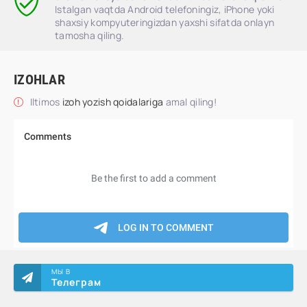
Istalgan vaqtda Android telefoningiz, iPhone yoki
shaxsiy kompyuteringizdan yaxshi sifatda onlayn
tamosha qiling.
IZOHLAR
Iltimos
izoh yozish qoidalariga
amal qiling!
МЫ В
Телеграм