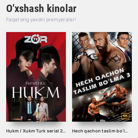
O'xshash kinolar
Faqat eng yaxshi premyeralar!
Hukm / Xukm Turk serial 203. 204. 205. 206. 207. 208. 209. 210. 211. 212. 213. 214. 215 Qism Uzbek tilida Hukim Xukim Barcha qismlari
Hech qachon taslim bo'lma 3