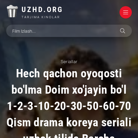
UZHD.ORG
TARJIMA KINOLAR
Seriallar
Hech qachon oyoqosti
bo'lma Doim xo'jayin bo'l
1-2-3-10-20-30-50-60-70
Qism drama koreya seriali