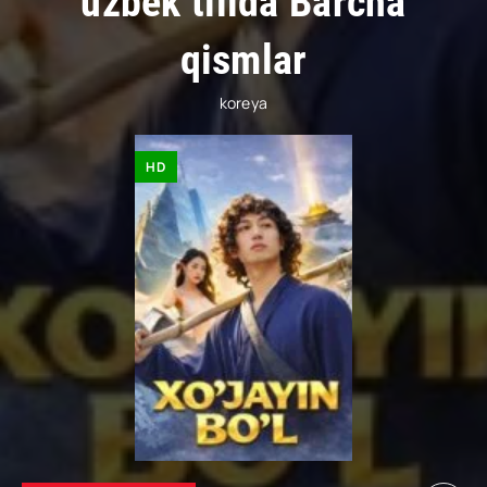
uzbek tilida Barcha
qismlar
koreya
HD