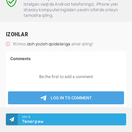
Istalgan vaqtda Android telefoningiz, iPhone yoki
shaxsiy kompyuteringizdan yaxshi sifatda onlayn
tamosha qiling.
IZOHLAR
Iltimos
izoh yozish qoidalariga
amal qiling!
МЫ В
Телеграм