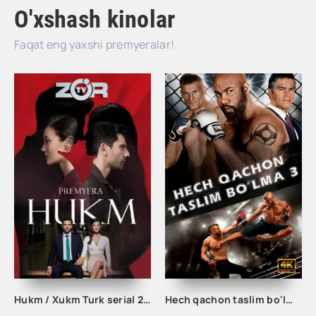
O'xshash kinolar
Faqat eng yaxshi premyeralar!
Hukm / Xukm Turk serial 203. 204. 205. 206. 207. 208. 209. 210. 211. 212. 213. 214. 215 Qism Uzbek tilida Hukim Xukim Barcha qismlari
Hech qachon taslim bo'lma 3