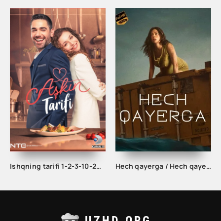
Ishqning tarifi 1-2-3-10-20-30-40-50-60-70-100 qism turk serial Uzbek tilida Barcha qismlar
Hech qayerga / Hech qayerda Uzbek tilida 2023 Tarjima kino HD skachat
UZHD.ORG