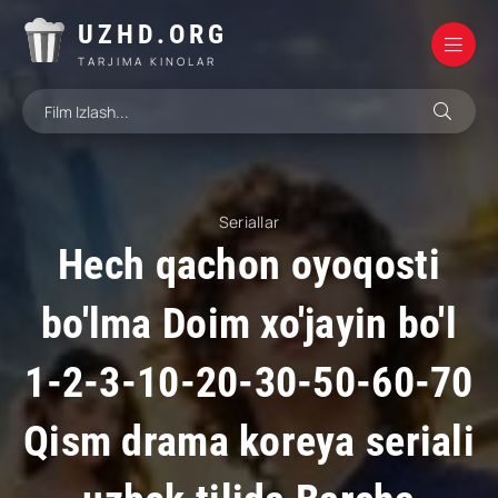
UZHD.ORG
TARJIMA KINOLAR
Seriallar
Hech qachon oyoqosti
bo'lma Doim xo'jayin bo'l
1-2-3-10-20-30-50-60-70
Qism drama koreya seriali