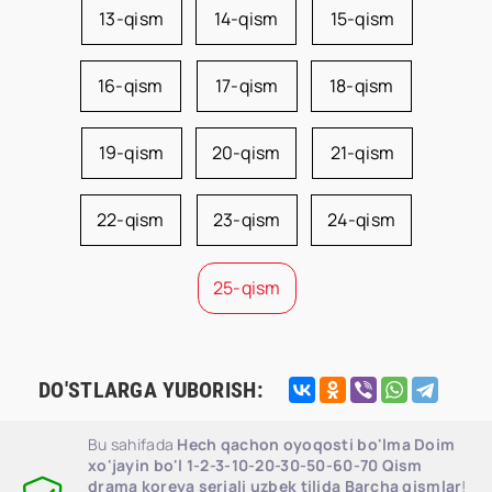
13-qism
14-qism
15-qism
16-qism
17-qism
18-qism
19-qism
20-qism
21-qism
22-qism
23-qism
24-qism
25-qism
DO'STLARGA YUBORISH:
Bu sahifada
Hech qachon oyoqosti bo'lma Doim
xo'jayin bo'l 1-2-3-10-20-30-50-60-70 Qism
drama koreya seriali uzbek tilida Barcha qismlar
!