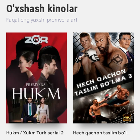
O'xshash kinolar
Faqat eng yaxshi premyeralar!
Hukm / Xukm Turk serial 203. 204. 205. 206. 207. 208. 209. 210. 211. 212. 213. 214. 215 Qism Uzbek tilida Hukim Xukim Barcha qismlari
Hech qachon taslim bo'lma 3