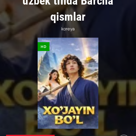
uzbek tilida Barcha
qismlar
koreya
HD