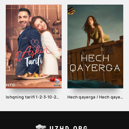
Ishqning tarifi 1-2-3-10-20-30-40-50-60-70-100 qism turk serial Uzbek tilida Barcha qismlar
Hech qayerga / Hech qayerda Uzbek tilida 2023 Tarjima kino HD skachat
UZHD.ORG