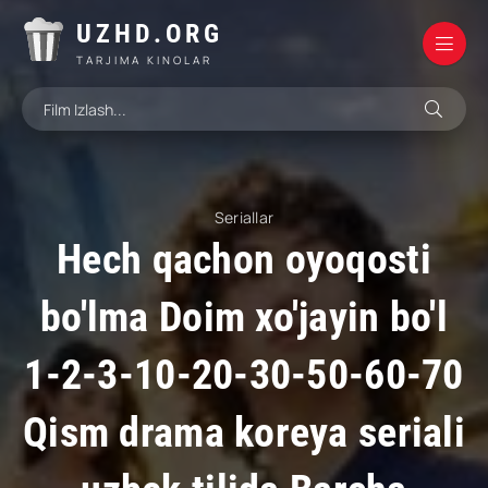
UZHD.ORG
TARJIMA KINOLAR
Seriallar
Hech qachon oyoqosti
bo'lma Doim xo'jayin bo'l
1-2-3-10-20-30-50-60-70
Qism drama koreya seriali