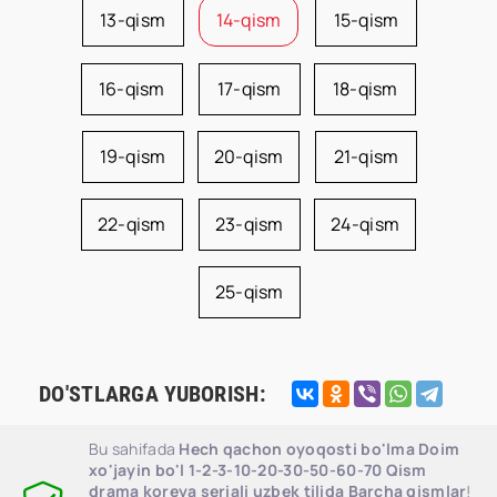
13-qism
14-qism
15-qism
16-qism
17-qism
18-qism
19-qism
20-qism
21-qism
22-qism
23-qism
24-qism
25-qism
DO'STLARGA YUBORISH:
Bu sahifada
Hech qachon oyoqosti bo'lma Doim
xo'jayin bo'l 1-2-3-10-20-30-50-60-70 Qism
drama koreya seriali uzbek tilida Barcha qismlar
!