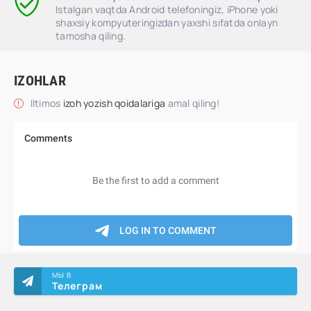
Istalgan vaqtda Android telefoningiz, iPhone yoki
shaxsiy kompyuteringizdan yaxshi sifatda onlayn
tamosha qiling.
IZOHLAR
Iltimos
izoh yozish qoidalariga
amal qiling!
МЫ В
Телеграм