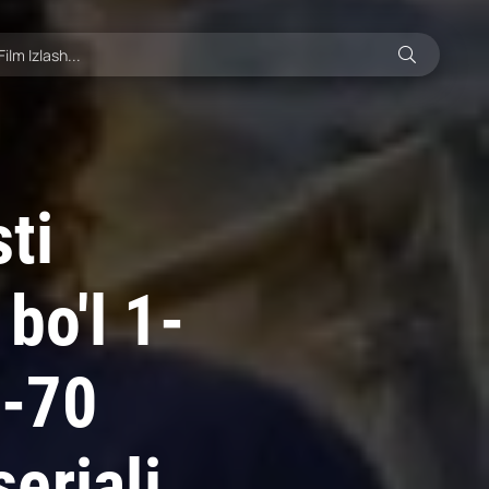
ti
bo'l 1-
0-70
eriali