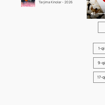
Tarjima Kinolar - 2026
Qism drama koreya
0:00
seriali uzbek tilida
Barcha qismlar 2026
HD skachat
1-q
9-q
17-