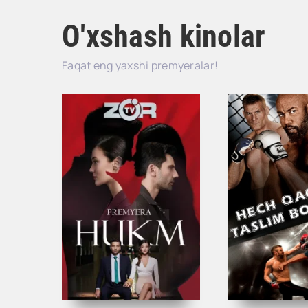
O'xshash kinolar
Faqat eng yaxshi premyeralar!