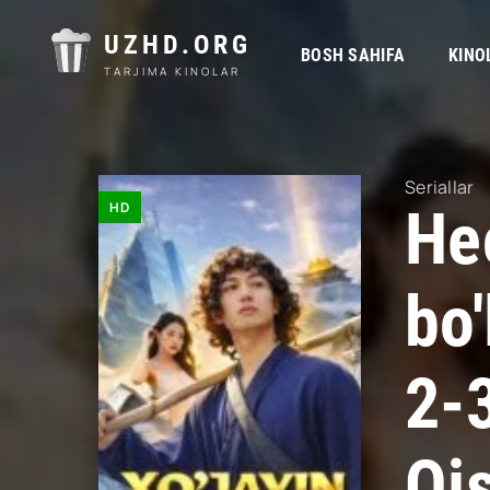
UZHD.ORG
BOSH SAHIFA
KINO
TARJIMA KINOLAR
Seriallar
HD
He
bo'
2-
Qi