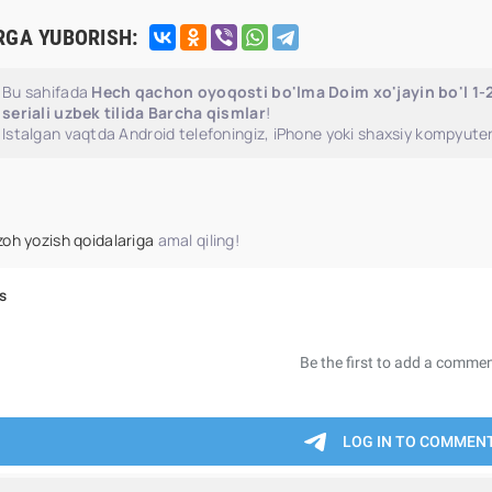
RGA YUBORISH:
Bu sahifada
Hech qachon oyoqosti bo'lma Doim xo'jayin bo'l 1
seriali uzbek tilida Barcha qismlar
!
Istalgan vaqtda Android telefoningiz, iPhone yoki shaxsiy kompyuter
zoh yozish qoidalariga
amal qiling!