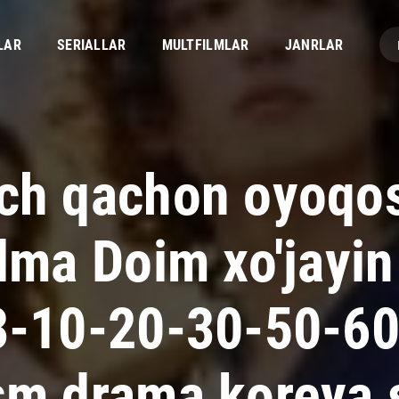
LAR
SERIALLAR
MULTFILMLAR
JANRLAR
ch qachon oyoqos
lma Doim xo'jayin 
3-10-20-30-50-6
sm drama koreya s