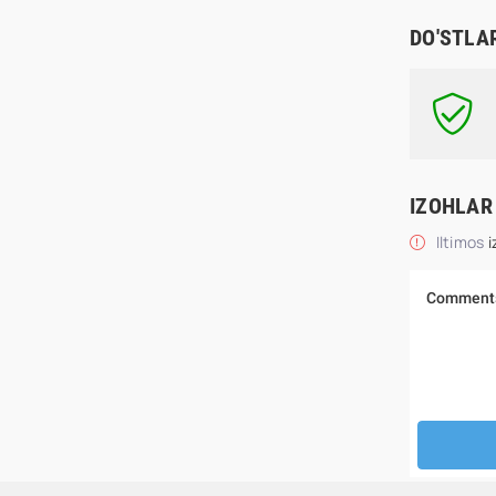
DO'STLA
IZOHLAR
Iltimos
i