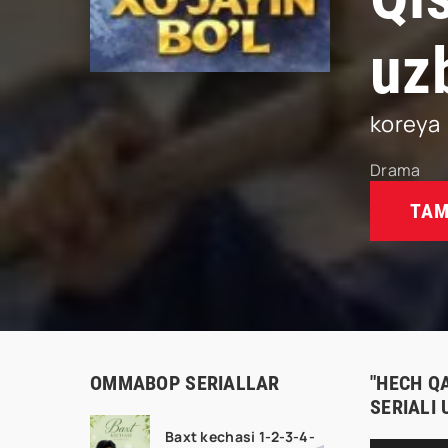
uz
koreya
Drama
TAM
OMMABOP SERIALLAR
"HECH Q
SERIALI
Baxt kechasi 1-2-3-4-