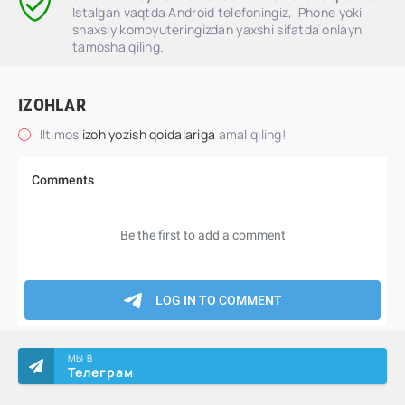
Istalgan vaqtda Android telefoningiz, iPhone yoki
shaxsiy kompyuteringizdan yaxshi sifatda onlayn
tamosha qiling.
IZOHLAR
Iltimos
izoh yozish qoidalariga
amal qiling!
МЫ В
Телеграм