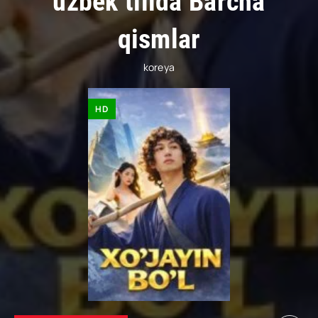
uzbek tilida Barcha
qismlar
koreya
HD