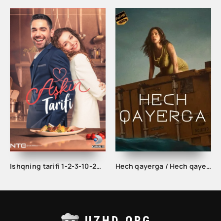
Ishqning tarifi 1-2-3-10-20-30-40-50-60-70-100 qism turk serial Uzbek tilida Barcha qismlar
Hech qayerga / Hech qayerda Uzbek tilida 2023 Tarjima kino HD skachat
UZHD.ORG