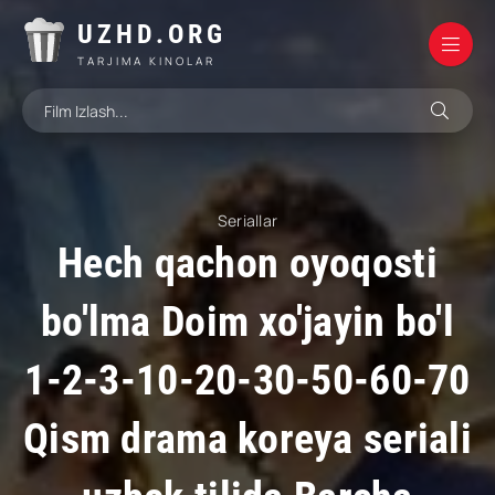
UZHD.ORG
TARJIMA KINOLAR
Seriallar
Hech qachon oyoqosti
bo'lma Doim xo'jayin bo'l
1-2-3-10-20-30-50-60-70
Qism drama koreya seriali