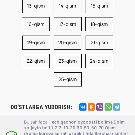
13-qism
14-qism
15-qism
16-qism
17-qism
18-qism
19-qism
20-qism
21-qism
22-qism
23-qism
24-qism
25-qism
DO'STLARGA YUBORISH:
Bu sahifada
Hech qachon oyoqosti bo'lma Doim
xo'jayin bo'l 1-2-3-10-20-30-50-60-70 Qism
drama koreya seriali uzbek tilida Barcha qismlar
!