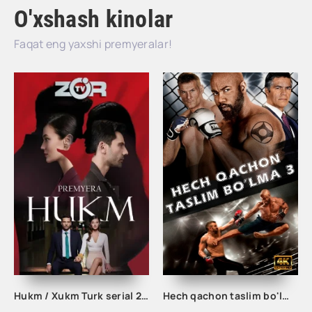
O'xshash kinolar
Faqat eng yaxshi premyeralar!
Hukm / Xukm Turk serial 203. 204. 205. 206. 207. 208. 209. 210. 211. 212. 213. 214. 215 Qism Uzbek tilida Hukim Xukim Barcha qismlari
Hech qachon taslim bo'lma 3