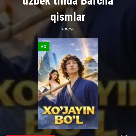
uzbek tilida Barcha
qismlar
koreya
HD