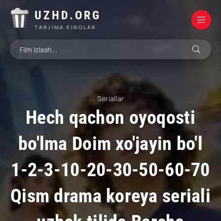
UZHD.ORG
TARJIMA KINOLAR
Seriallar
Hech qachon oyoqosti
bo'lma Doim xo'jayin bo'l
1-2-3-10-20-30-50-60-70
Qism drama koreya seriali