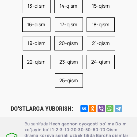
13-qism
14-qism
15-qism
16-qism
17-qism
18-qism
19-qism
20-qism
21-qism
22-qism
23-qism
24-qism
25-qism
DO'STLARGA YUBORISH:
Bu sahifada
Hech qachon oyoqosti bo'lma Doim
xo'jayin bo'l 1-2-3-10-20-30-50-60-70 Qism
drama koreya seriali uzbek tilida Barcha qismlar
!