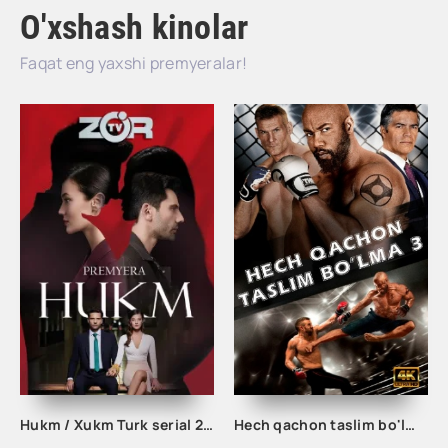
O'xshash kinolar
Faqat eng yaxshi premyeralar!
Hukm / Xukm Turk serial 203. 204. 205. 206. 207. 208. 209. 210. 211. 212. 213. 214. 215 Qism Uzbek tilida Hukim Xukim Barcha qismlari
Hech qachon taslim bo'lma 3