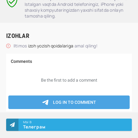
Istalgan vaqtda Android telefoningiz, iPhone yoki
shaxsiy kompyuteringizdan yaxshi sifatda onlayn
tamosha qiling.
IZOHLAR
Iltimos
izoh yozish qoidalariga
amal qiling!
МЫ В
Телеграм