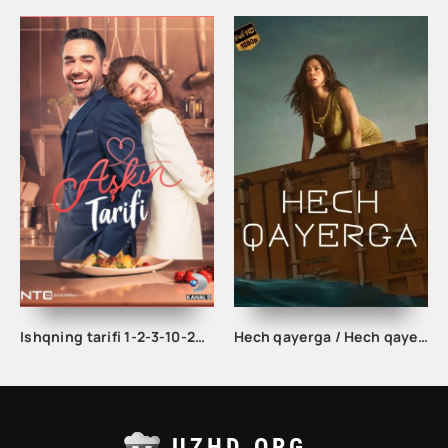
Ishqning tarifi 1-2-3-10-20-30-40-50-60-70-100 qism turk serial Uzbek tilida Barcha qismlar
Hech qayerga / Hech qayerda Uzbek tilida 2023 Tarjima kino HD skachat
UZHD.ORG