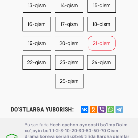
13-qism
14-qism
15-qism
16-qism
17-qism
18-qism
19-qism
20-qism
21-qism
22-qism
23-qism
24-qism
25-qism
DO'STLARGA YUBORISH:
Bu sahifada
Hech qachon oyoqosti bo'lma Doim
xo'jayin bo'l 1-2-3-10-20-30-50-60-70 Qism
drama koreya seriali uzbek tilida Barcha qismlar
!