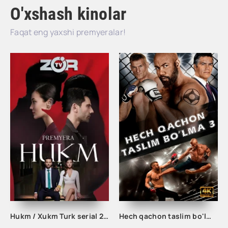
O'xshash kinolar
Faqat eng yaxshi premyeralar!
Hukm / Xukm Turk serial 203. 204. 205. 206. 207. 208. 209. 210. 211. 212. 213. 214. 215 Qism Uzbek tilida Hukim Xukim Barcha qismlari
Hech qachon taslim bo'lma 3