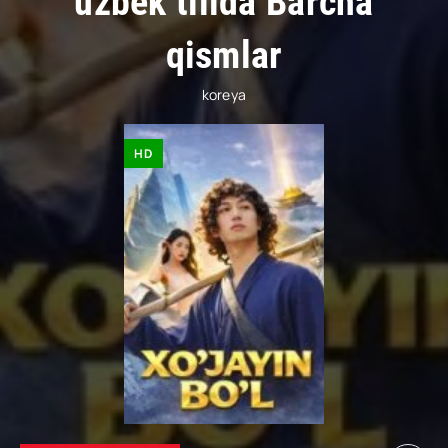
uzbek tilida Barcha
qismlar
koreya
HD