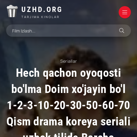
UZHD.ORG
TARJIMA KINOLAR
Seriallar
Hech qachon oyoqosti
bo'lma Doim xo'jayin bo'l
1-2-3-10-20-30-50-60-70
Qism drama koreya seriali