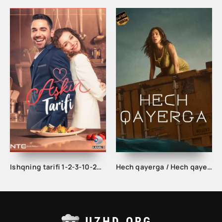
Ishqning tarifi 1-2-3-10-20-30-40-50-60-70-100 qism turk serial Uzbek tilida Barcha qismlar
Hech qayerga / Hech qayerda Uzbek tilida 2023 Tarjima kino HD skachat
UZHD.ORG