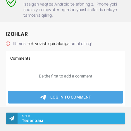
Istalgan vaqtda Android telefoningiz, iPhone yoki
shaxsiy kompyuteringizdan yaxshi sifatda onlayn
tamosha qiling.
IZOHLAR
Iltimos
izoh yozish qoidalariga
amal qiling!
МЫ В
Телеграм