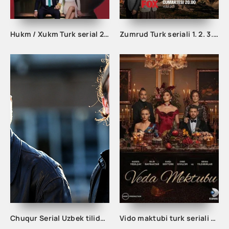
Hukm / Xukm Turk serial 203. 204. 205. 206. 207. 208. 209. 210. 211. 212. 213. 214. 215 Qism Uzbek tilida Hukim Xukim Barcha qismlari
Zumrud Turk seriali 1. 2. 3. 80. 81. 82. 83. 84. 85. 86. 87. 88. 89. 90 Qism Uzbek tilida Barcha qismlar
Chuqur Serial Uzbek tilida 1. 2. 3. 10. 20. 30. 40. 50. 60. 70. 80. 90. 100. 150. 200 Qism O'zbek tilida Chuqir Seryali Barcha qismlar
Vido maktubi turk seriali barcha qismlar uzbek tilida