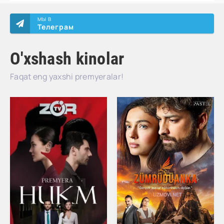
МЫ В
Телеграм
O'xshash kinolar
Faqat eng yaxshi premyeralar!