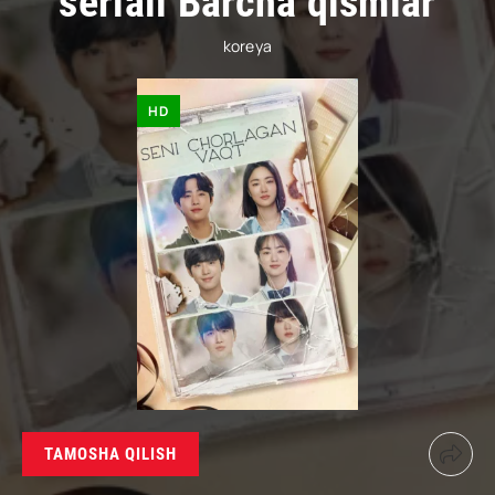
seriali Barcha qismlar
koreya
HD
TAMOSHA QILISH