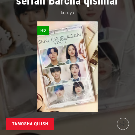
seriali Barcha qismlar
koreya
HD
TAMOSHA QILISH