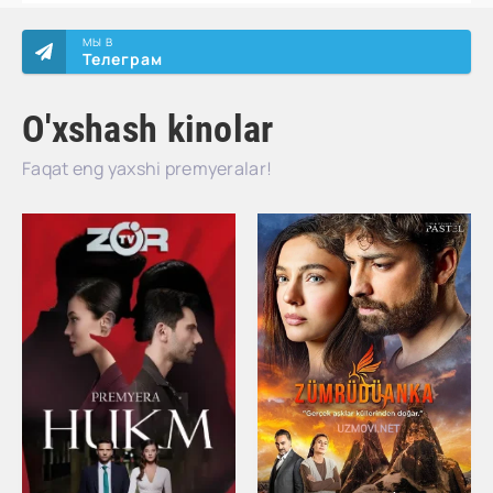
МЫ В
Телеграм
O'xshash kinolar
Faqat eng yaxshi premyeralar!