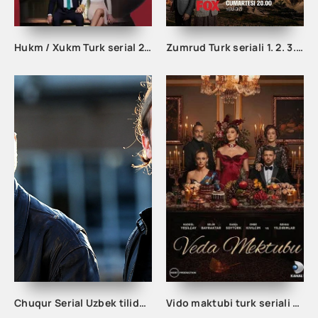
Hukm / Xukm Turk serial 203. 204. 205. 206. 207. 208. 209. 210. 211. 212. 213. 214. 215 Qism Uzbek tilida Hukim Xukim Barcha qismlari
Zumrud Turk seriali 1. 2. 3. 80. 81. 82. 83. 84. 85. 86. 87. 88. 89. 90 Qism Uzbek tilida Barcha qismlar
Chuqur Serial Uzbek tilida 1. 2. 3. 10. 20. 30. 40. 50. 60. 70. 80. 90. 100. 150. 200 Qism O'zbek tilida Chuqir Seryali Barcha qismlar
Vido maktubi turk seriali barcha qismlar uzbek tilida