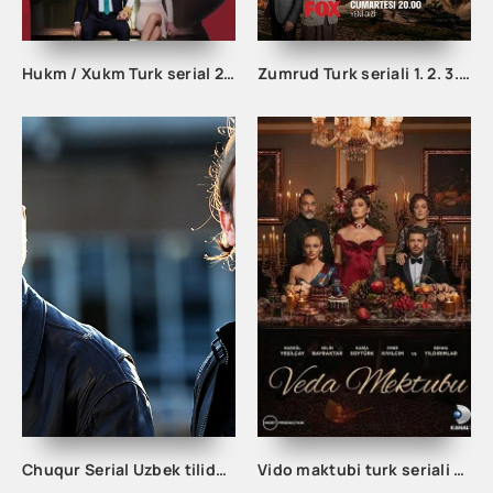
Hukm / Xukm Turk serial 203. 204. 205. 206. 207. 208. 209. 210. 211. 212. 213. 214. 215 Qism Uzbek tilida Hukim Xukim Barcha qismlari
Zumrud Turk seriali 1. 2. 3. 80. 81. 82. 83. 84. 85. 86. 87. 88. 89. 90 Qism Uzbek tilida Barcha qismlar
Chuqur Serial Uzbek tilida 1. 2. 3. 10. 20. 30. 40. 50. 60. 70. 80. 90. 100. 150. 200 Qism O'zbek tilida Chuqir Seryali Barcha qismlar
Vido maktubi turk seriali barcha qismlar uzbek tilida