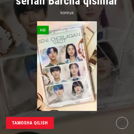
seriali Barcha qismlar
koreya
HD
TAMOSHA QILISH