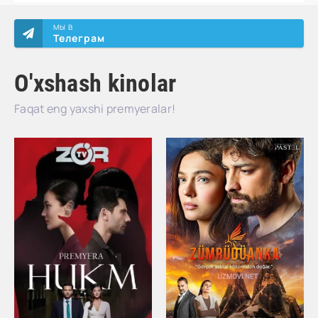
МЫ В
Телеграм
O'xshash kinolar
Faqat eng yaxshi premyeralar!