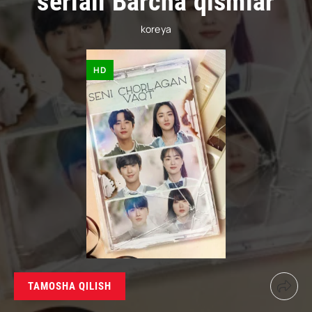
seriali Barcha qismlar
koreya
HD
TAMOSHA QILISH