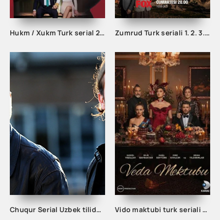
Hukm / Xukm Turk serial 203. 204. 205. 206. 207. 208. 209. 210. 211. 212. 213. 214. 215 Qism Uzbek tilida Hukim Xukim Barcha qismlari
Zumrud Turk seriali 1. 2. 3. 80. 81. 82. 83. 84. 85. 86. 87. 88. 89. 90 Qism Uzbek tilida Barcha qismlar
Chuqur Serial Uzbek tilida 1. 2. 3. 10. 20. 30. 40. 50. 60. 70. 80. 90. 100. 150. 200 Qism O'zbek tilida Chuqir Seryali Barcha qismlar
Vido maktubi turk seriali barcha qismlar uzbek tilida