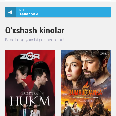
МЫ В
Телеграм
O'xshash kinolar
Faqat eng yaxshi premyeralar!