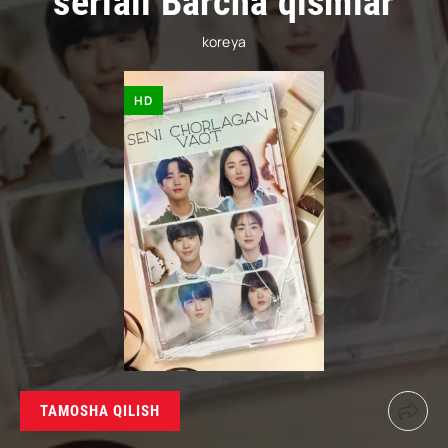
seriali Barcha qismlar
koreya
HD
TAMOSHA QILISH