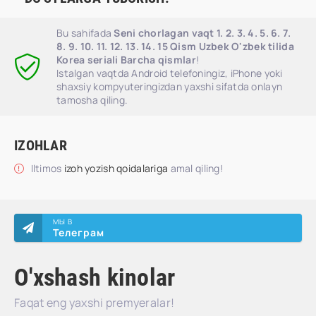
Bu sahifada
Seni chorlagan vaqt 1. 2. 3. 4. 5. 6. 7.
8. 9. 10. 11. 12. 13. 14. 15 Qism Uzbek O'zbek tilida
Korea seriali Barcha qismlar
!
Istalgan vaqtda Android telefoningiz, iPhone yoki
shaxsiy kompyuteringizdan yaxshi sifatda onlayn
tamosha qiling.
IZOHLAR
Iltimos
izoh yozish qoidalariga
amal qiling!
МЫ В
Телеграм
O'xshash kinolar
Faqat eng yaxshi premyeralar!