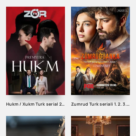
Hukm / Xukm Turk serial 203. 204. 205. 206. 207. 208. 209. 210. 211. 212. 213. 214. 215 Qism Uzbek tilida Hukim Xukim Barcha qismlari
Zumrud Turk seriali 1. 2. 3. 80. 81. 82. 83. 84. 85. 86. 87. 88. 89. 90 Qism Uzbek tilida Barcha qismlar