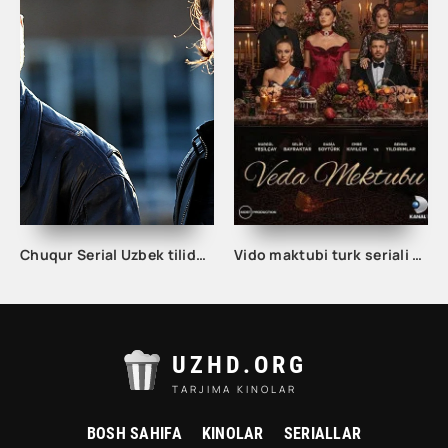
Chuqur Serial Uzbek tilida 1. 2. 3. 10. 20. 30. 40. 50. 60. 70. 80. 90. 100. 150. 200 Qism O'zbek tilida Chuqir Seryali Barcha qismlar
Vido maktubi turk seriali barcha qismlar uzbek tilida
UZHD.ORG
TARJIMA KINOLAR
BOSH SAHIFA
KINOLAR
SERIALLAR