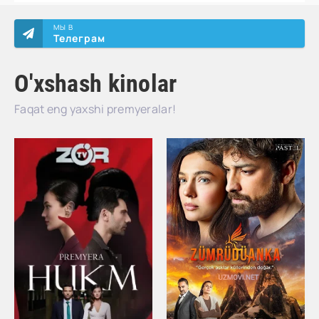
МЫ В
Телеграм
O'xshash kinolar
Faqat eng yaxshi premyeralar!