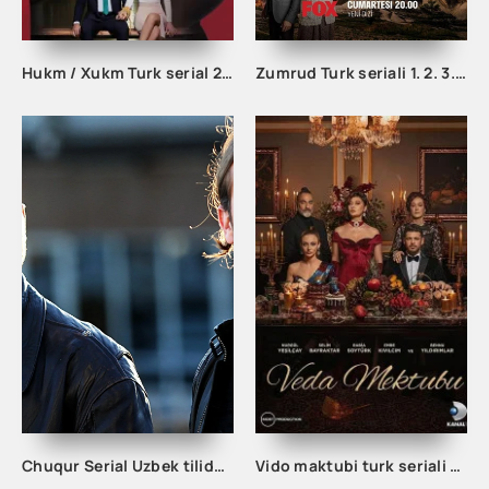
Hukm / Xukm Turk serial 203. 204. 205. 206. 207. 208. 209. 210. 211. 212. 213. 214. 215 Qism Uzbek tilida Hukim Xukim Barcha qismlari
Zumrud Turk seriali 1. 2. 3. 80. 81. 82. 83. 84. 85. 86. 87. 88. 89. 90 Qism Uzbek tilida Barcha qismlar
Chuqur Serial Uzbek tilida 1. 2. 3. 10. 20. 30. 40. 50. 60. 70. 80. 90. 100. 150. 200 Qism O'zbek tilida Chuqir Seryali Barcha qismlar
Vido maktubi turk seriali barcha qismlar uzbek tilida