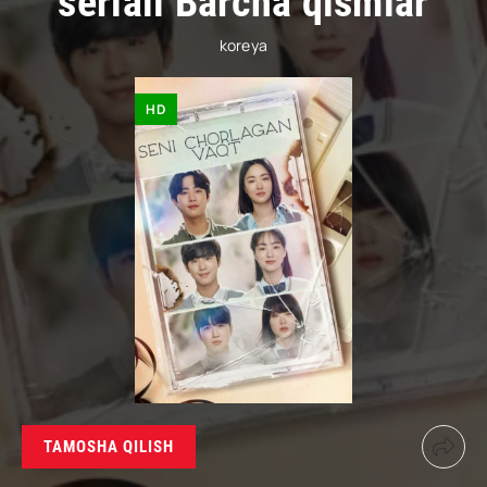
seriali Barcha qismlar
koreya
HD
TAMOSHA QILISH