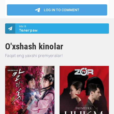
МЫ В
Телеграм
O'xshash kinolar
Faqat eng yaxshi premyeralar!