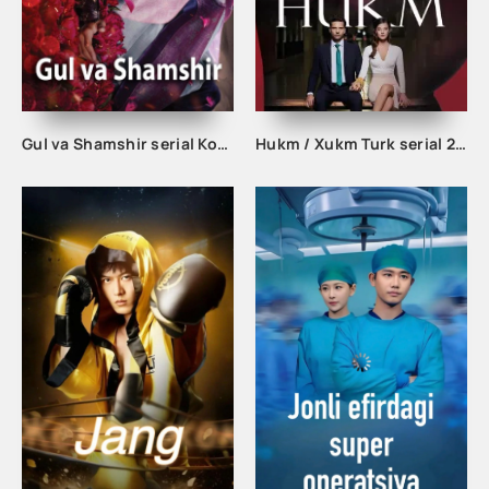
Gul va Shamshir serial Korea Barcha qismlar Uzbek tilida / Гул ва Шамшир сериал Кореа Барча қисмлар Узбек тилида
Hukm / Xukm Turk serial 203. 204. 205. 206. 207. 208. 209. 210. 211. 212. 213. 214. 215 Qism Uzbek tilida Hukim Xukim Barcha qismlari