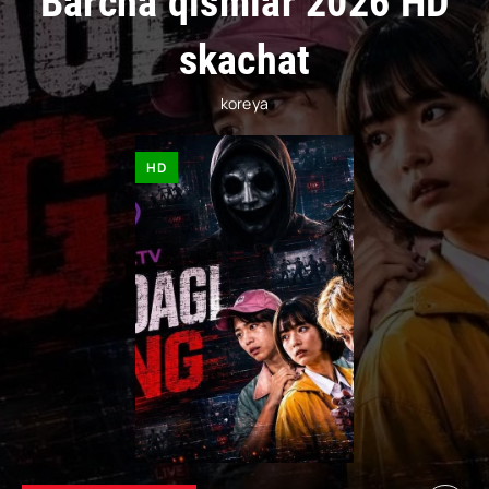
Barcha qismlar 2026 HD
skachat
koreya
HD