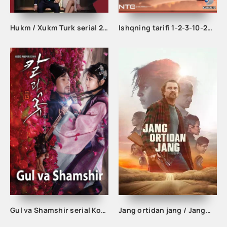
Hukm / Xukm Turk serial 203. 204. 205. 206. 207. 208. 209. 210. 211. 212. 213. 214. 215 Qism Uzbek tilida Hukim Xukim Barcha qismlari
Ishqning tarifi 1-2-3-10-20-30-40-50-60-70-100 qism turk serial Uzbek tilida Barcha qismlar
Gul va Shamshir serial Korea Barcha qismlar Uzbek tilida / Гул ва Шамшир сериал Кореа Барча қисмлар Узбек тилида
Jang ortidan jang / Jangma jang Premyera 2025 Uzbek tilida O'zbekcha tarjima kino Full HD tas-ix skachat