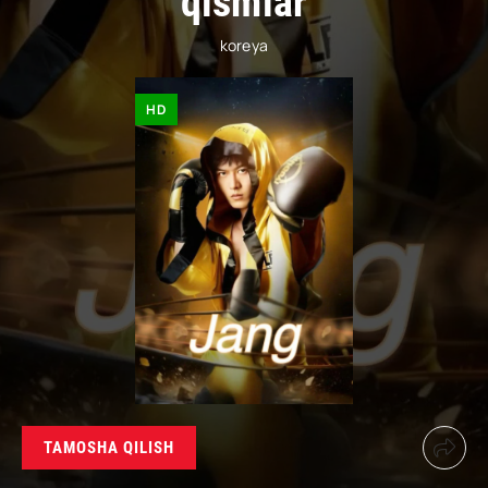
qismlar
koreya
HD
TAMOSHA QILISH