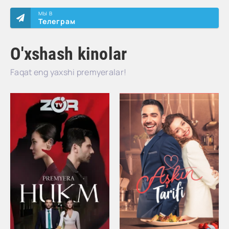
МЫ В
Телеграм
O'xshash kinolar
Faqat eng yaxshi premyeralar!