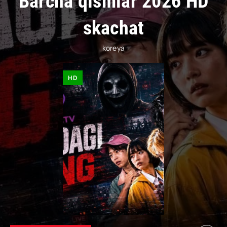
Barcha qismlar 2026 HD
skachat
koreya
HD