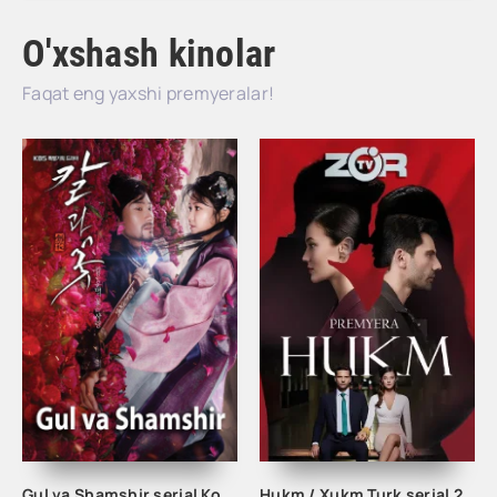
O'xshash kinolar
Faqat eng yaxshi premyeralar!
Gul va Shamshir serial Korea Barcha qismlar Uzbek tilida / Гул ва Шамшир сериал Кореа Барча қисмлар Узбек тилида
Hukm / Xukm Turk serial 203. 204. 205. 206. 207. 208. 209. 210. 211. 212. 213. 214. 215 Qism Uzbek tilida Hukim Xukim Barcha qismlari