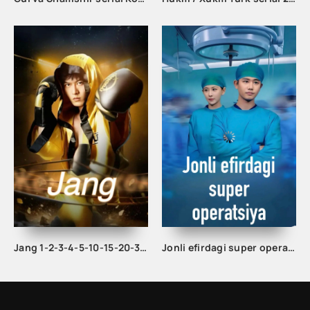
Jang 1-2-3-4-5-10-15-20-30-40-50-60-65-70 Qism drama Koreya seriali uzbek tilida Barcha qismlar
Jonli efirdagi super operatsiya 1-2-3-4-5-10-15-20-25-30-35-40-50-60-75 Qism Drama Uzbek tilida Barcha qismlar 2026 HD skachat