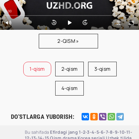
0:00
0:00
2-QISM »
1-qism
2-qism
3-qism
4-qism
DO'STLARGA YUBORISH:
Bu sahifada
Efirdagi jang 1-2-3-4-5-6-7-8-9-10-11-
12-13-14-15 Qism drama Korea seriali Uzbek tilida