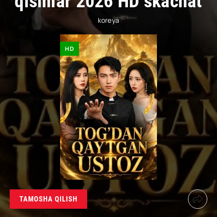
qismlar 2026 HD skachat
koreya
HD
TAMOSHA QILISH