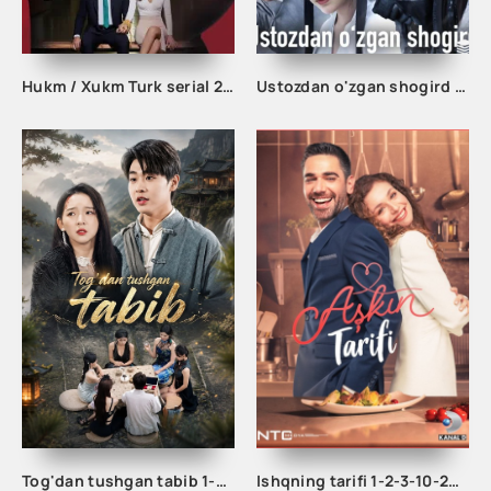
Hukm / Xukm Turk serial 203. 204. 205. 206. 207. 208. 209. 210. 211. 212. 213. 214. 215 Qism Uzbek tilida Hukim Xukim Barcha qismlari
Ustozdan o'zgan shogird 1-2-3-10-20-30-50-60-70-80-90 Qism drama koreya seriali uzbek tilida Barcha qismlar
Tog'dan tushgan tabib 1-2-3-10-20-30-50-60-70-80-90 Qism drama koreya seriali uzbek tilida Barcha qismlar
Ishqning tarifi 1-2-3-10-20-30-40-50-60-70-100 qism turk serial Uzbek tilida Barcha qismlar