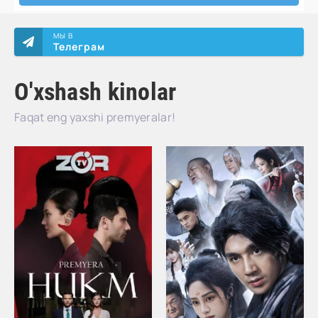
МЫ В
Телеграм
O'xshash kinolar
Faqat eng yaxshi premyeralar!