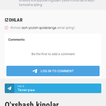
shaxsiy kompyuteringizdan yaxshi sifatda onlayn
tamosha qiling.
IZOHLAR
Iltimos
izoh yozish qoidalariga
amal qiling!
МЫ В
Телеграм
O'xshash kinolar