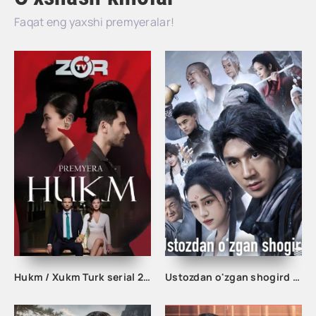
Faqat eng yaxshi premyeralar!
Hukm / Xukm Turk serial 203. 204. 205. 206. 207. 208. 209. 210. 211. 212. 213. 214. 215 Qism Uzbek tilida Hukim Xukim Barcha qismlari
Ustozdan o'zgan shogird 1-2-3-10-20-30-50-60-70-80-90 Qism drama koreya seriali uzbek tilida Barcha qismlar