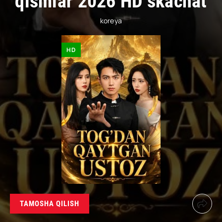
qismlar 2026 HD skachat
koreya
HD
TAMOSHA QILISH