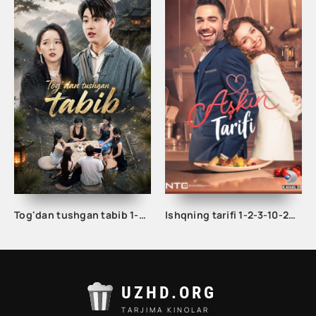
Tog'dan tushgan tabib 1-2-3-10-20-30-50-60-70-80-90 Qism drama koreya seriali uzbek tilida Barcha qismlar
Ishqning tarifi 1-2-3-10-20-30-40-50-60-70-100 qism turk serial Uzbek tilida Barcha qismlar
UZHD.ORG
TARJIMA KINOLAR