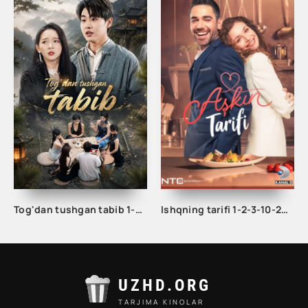
Tog'dan tushgan tabib 1-2-3-10-20-30-50-60-70-80-90 Qism drama koreya seriali uzbek tilida Barcha qismlar
Ishqning tarifi 1-2-3-10-20-30-40-50-60-70-100 qism turk serial Uzbek tilida Barcha qismlar
UZHD.ORG
TARJIMA KINOLAR