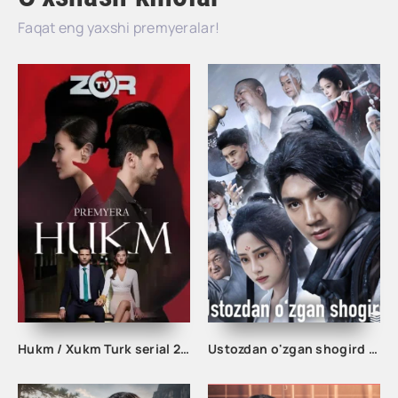
Faqat eng yaxshi premyeralar!
Hukm / Xukm Turk serial 203. 204. 205. 206. 207. 208. 209. 210. 211. 212. 213. 214. 215 Qism Uzbek tilida Hukim Xukim Barcha qismlari
Ustozdan o'zgan shogird 1-2-3-10-20-30-50-60-70-80-90 Qism drama koreya seriali uzbek tilida Barcha qismlar