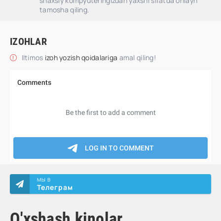
shaxsiy kompyuteringizdan yaxshi sifatda onlayn
tamosha qiling.
IZOHLAR
Iltimos
izoh yozish qoidalariga
amal qiling!
МЫ В
Телеграм
O'xshash kinolar