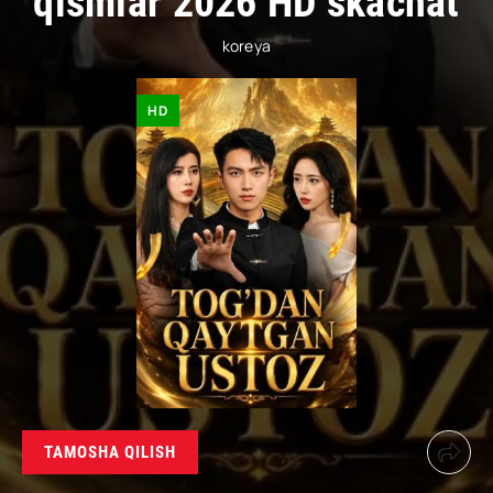
qismlar 2026 HD skachat
koreya
HD
TAMOSHA QILISH