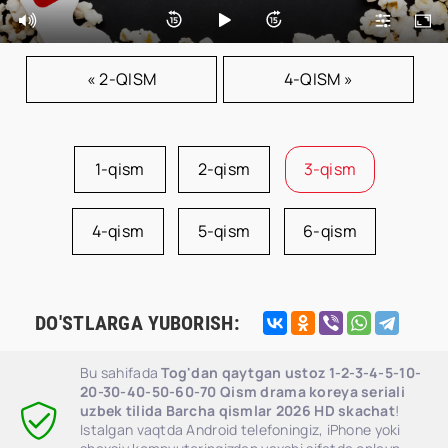
« 2-QISM
4-QISM »
1-qism
2-qism
3-qism
4-qism
5-qism
6-qism
DO'STLARGA YUBORISH:
Bu sahifada
Tog'dan qaytgan ustoz 1-2-3-4-5-10-
20-30-40-50-60-70 Qism drama koreya seriali
uzbek tilida Barcha qismlar 2026 HD skachat
!
Istalgan vaqtda Android telefoningiz, iPhone yoki