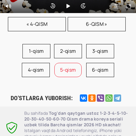
« 4-QISM
6-QISM »
1-qism
2-qism
3-qism
4-qism
5-qism
6-qism
DO'STLARGA YUBORISH:
Bu sahifada
Tog'dan qaytgan ustoz 1-2-3-4-5-10-
20-30-40-50-60-70 Qism drama koreya seriali
uzbek tilida Barcha qismlar 2026 HD skachat
!
Istalgan vaqtda Android telefoningiz, iPhone yoki