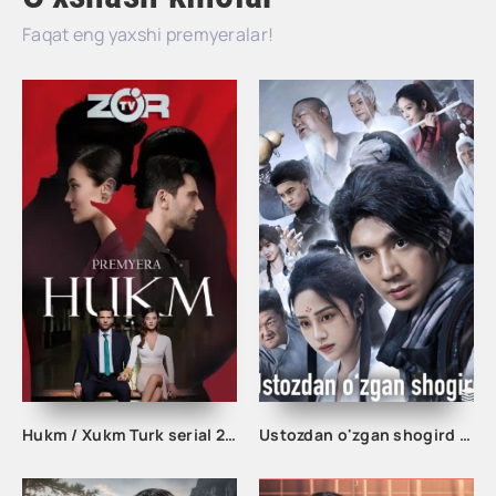
Faqat eng yaxshi premyeralar!
Hukm / Xukm Turk serial 203. 204. 205. 206. 207. 208. 209. 210. 211. 212. 213. 214. 215 Qism Uzbek tilida Hukim Xukim Barcha qismlari
Ustozdan o'zgan shogird 1-2-3-10-20-30-50-60-70-80-90 Qism drama koreya seriali uzbek tilida Barcha qismlar