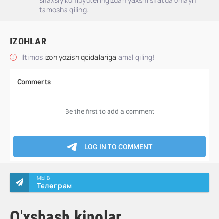
shaxsiy kompyuteringizdan yaxshi sifatda onlayn
tamosha qiling.
IZOHLAR
Iltimos
izoh yozish qoidalariga
amal qiling!
МЫ В
Телеграм
O'xshash kinolar