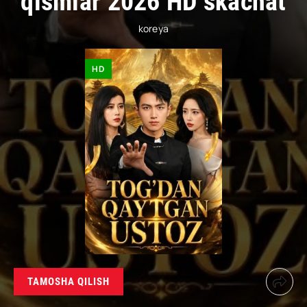
qismlar 2026 HD skachat
koreya
HD
TAMOSHA QILISH