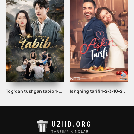
Tog'dan tushgan tabib 1-2-3-10-20-30-50-60-70-80-90 Qism drama koreya seriali uzbek tilida Barcha qismlar
Ishqning tarifi 1-2-3-10-20-30-40-50-60-70-100 qism turk serial Uzbek tilida Barcha qismlar
UZHD.ORG
TARJIMA KINOLAR