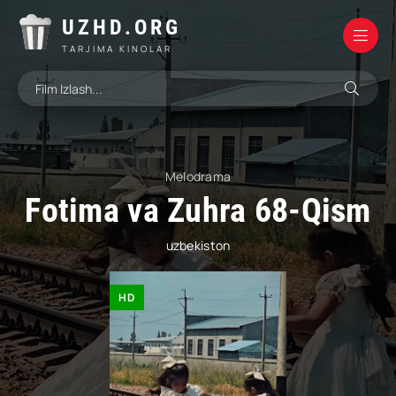
UZHD.ORG
TARJIMA KINOLAR
Melodrama
Fotima va Zuhra 68-Qism
uzbekiston
HD