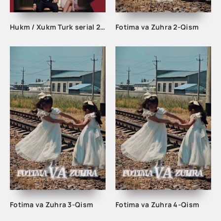
Hukm / Xukm Turk serial 203. 204. 205. 206. 207. 208. 209. 210. 211. 212. 213. 214. 215 Qism Uzbek tilida Hukim Xukim Barcha qismlari
Fotima va Zuhra 2-Qism
Fotima va Zuhra 3-Qism
Fotima va Zuhra 4-Qism