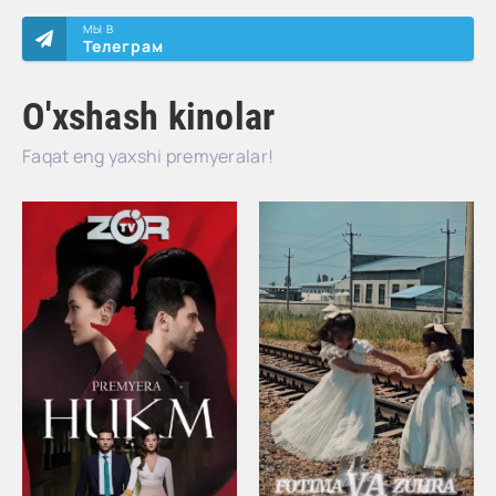
МЫ В
Телеграм
O'xshash kinolar
Faqat eng yaxshi premyeralar!