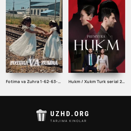
Fotima va Zuhra 1-62-63-64-65-66-67-68-69-70-71-72-73-74-75 Qism uzbek serial 2024
Hukm / Xukm Turk serial 203. 204. 205. 206. 207. 208. 209. 210. 211. 212. 213. 214. 215 Qism Uzbek tilida Hukim Xukim Barcha qismlari
UZHD.ORG
TARJIMA KINOLAR