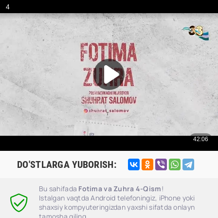
DO'STLARGA YUBORISH:
Bu sahifada
Fotima va Zuhra 4-Qism
!
Istalgan vaqtda Android telefoningiz, iPhone yoki
shaxsiy kompyuteringizdan yaxshi sifatda onlayn
tamosha qiling.