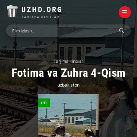
UZHD.ORG
TARJIMA KINOLAR
Tarjima Kinolar
Fotima va Zuhra 4-Qism
uzbekiston
HD