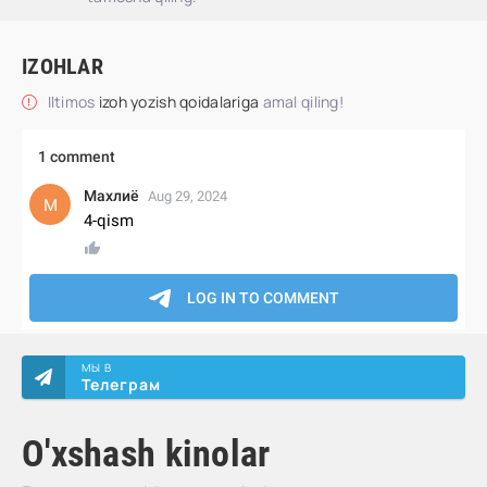
IZOHLAR
Iltimos
izoh yozish qoidalariga
amal qiling!
МЫ В
Телеграм
O'xshash kinolar