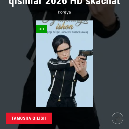
qismlar 2026 HD skachat
koreya
HD
TAMOSHA QILISH