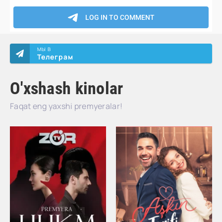
МЫ В
Телеграм
O'xshash kinolar
Faqat eng yaxshi premyeralar!