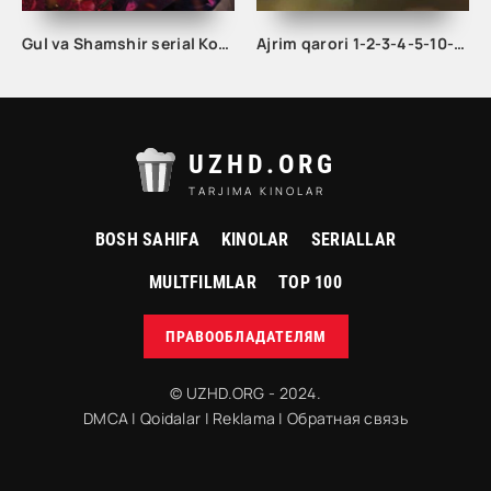
Gul va Shamshir serial Korea Barcha qismlar Uzbek tilida / Гул ва Шамшир сериал Кореа Барча қисмлар Узбек тилида
Ajrim qarori 1-2-3-4-5-10-20-30-40-45-50-55-60-65 Qism Koreya seriali drama Uzbek tilida Barcha qismlar 2026 HD skachat
UZHD.ORG
TARJIMA KINOLAR
BOSH SAHIFA
KINOLAR
SERIALLAR
MULTFILMLAR
TOP 100
ПРАВООБЛАДАТЕЛЯМ
© UZHD.ORG - 2024.
DMCA
|
Qoidalar
|
Reklama
|
Обратная связь