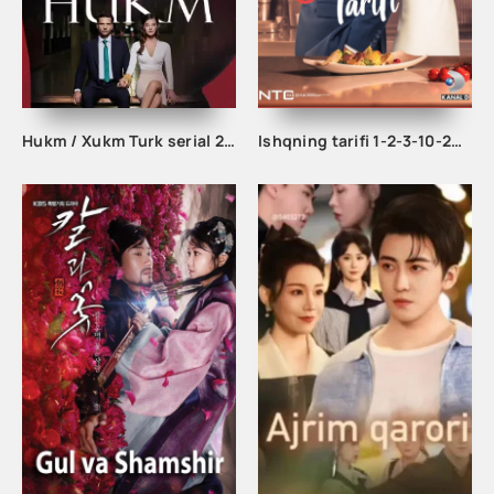
Hukm / Xukm Turk serial 203. 204. 205. 206. 207. 208. 209. 210. 211. 212. 213. 214. 215 Qism Uzbek tilida Hukim Xukim Barcha qismlari
Ishqning tarifi 1-2-3-10-20-30-40-50-60-70-100 qism turk serial Uzbek tilida Barcha qismlar