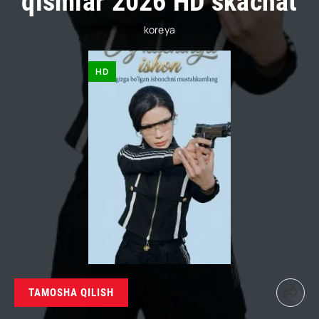
qismlar 2026 HD skachat
koreya
HD
TAMOSHA QILISH