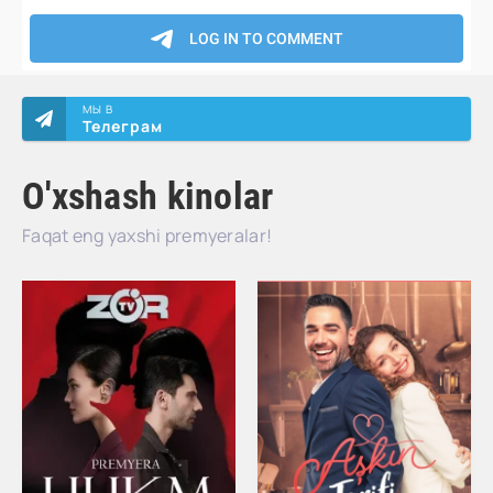
МЫ В
Телеграм
O'xshash kinolar
Faqat eng yaxshi premyeralar!