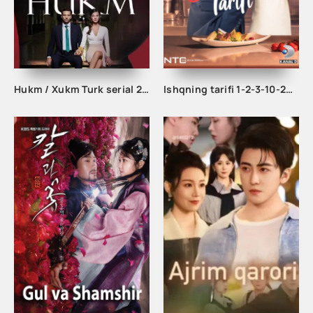
Hukm / Xukm Turk serial 203. 204. 205. 206. 207. 208. 209. 210. 211. 212. 213. 214. 215 Qism Uzbek tilida Hukim Xukim Barcha qismlari
Ishqning tarifi 1-2-3-10-20-30-40-50-60-70-100 qism turk serial Uzbek tilida Barcha qismlar