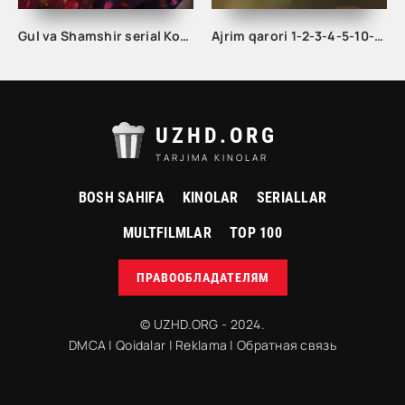
Gul va Shamshir serial Korea Barcha qismlar Uzbek tilida / Гул ва Шамшир сериал Кореа Барча қисмлар Узбек тилида
Ajrim qarori 1-2-3-4-5-10-20-30-40-45-50-55-60-65 Qism Koreya seriali drama Uzbek tilida Barcha qismlar 2026 HD skachat
UZHD.ORG
TARJIMA KINOLAR
BOSH SAHIFA
KINOLAR
SERIALLAR
MULTFILMLAR
TOP 100
ПРАВООБЛАДАТЕЛЯМ
© UZHD.ORG - 2024.
DMCA
|
Qoidalar
|
Reklama
|
Обратная связь