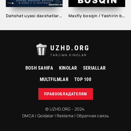
Dahshat uyasi daxshatlar xonasi Ujas kino Uzbek tilida 2023 O'zbekcha Tarjima Ujis kino skachat
Maxfiy bosqin / Yashirin bosqin seriali 1. 2. 3. 4. 5. 6. 7. 8. 9. 10 qism Uzbek tilida Barcha qismlar 2023 O'zbek tarjima Full HD skachat
UZHD.ORG
TARJIMA KINOLAR
BOSH SAHIFA
KINOLAR
SERIALLAR
MULTFILMLAR
TOP 100
ПРАВООБЛАДАТЕЛЯМ
© UZHD.ORG - 2024.
DMCA
|
Qoidalar
|
Reklama
|
Обратная связь