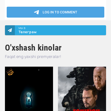
МЫ В
Телеграм
O'xshash kinolar
Faqat eng yaxshi premyeralar!