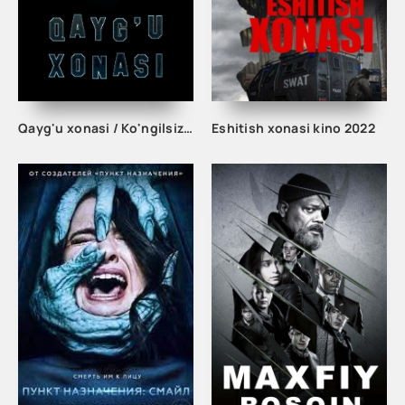
Qayg'u xonasi / Ko'ngilsizliklar xonasi Ujas kino Uzbek tilida tarjima kino Full HD
Eshitish xonasi kino 2022