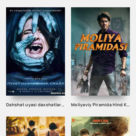
Dahshat uyasi daxshatlar xonasi Ujas kino Uzbek tilida 2023 O'zbekcha Tarjima Ujis kino skachat
Moliyaviy Piramida Hind Kino 2022 Uzbek tilida Tarjima kino