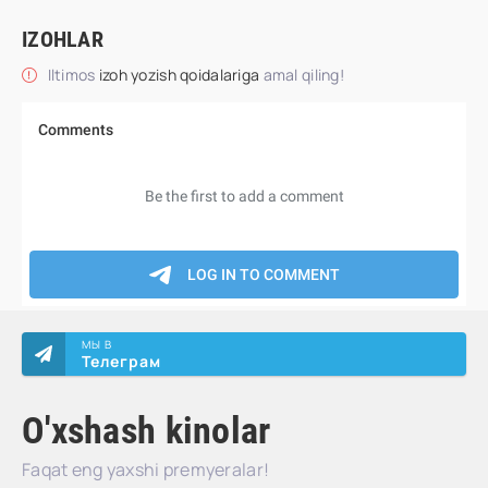
IZOHLAR
Iltimos
izoh yozish qoidalariga
amal qiling!
МЫ В
Телеграм
O'xshash kinolar
Faqat eng yaxshi premyeralar!