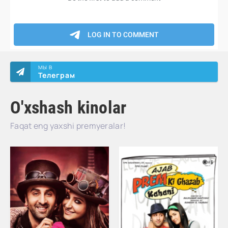
МЫ В
Телеграм
O'xshash kinolar
Faqat eng yaxshi premyeralar!