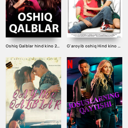
Oshiq Qalblar hind kino 2016 uzbek tilida tarjima xind kino
G'aroyib oshiq Hind kino 2009 Uzbek tilida