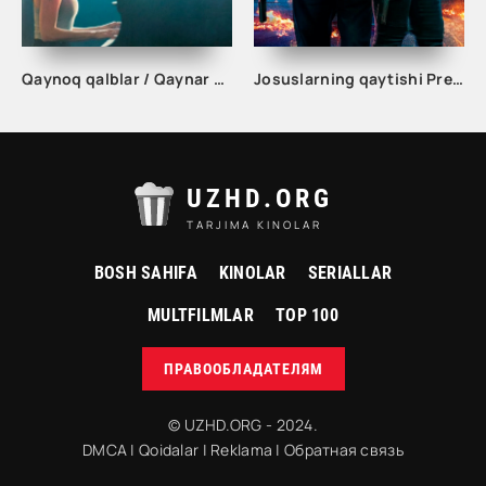
Qaynoq qalblar / Qaynar qalblar / Binafsha yuraklar Uzbek tilida O'zbekcha 2022 tarjima kino HD
Josuslarning qaytishi Premyera Uzbek tilida 2025 O'zbekcha tarjima kino HD kachat
UZHD.ORG
TARJIMA KINOLAR
BOSH SAHIFA
KINOLAR
SERIALLAR
MULTFILMLAR
TOP 100
ПРАВООБЛАДАТЕЛЯМ
© UZHD.ORG - 2024.
DMCA
|
Qoidalar
|
Reklama
|
Обратная связь