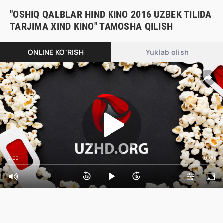
"OSHIQ QALBLAR HIND KINO 2016 UZBEK TILIDA
TARJIMA XIND KINO" TAMOSHA QILISH
ONLINE KO'RISH
Yuklab olish
0:00
0:00