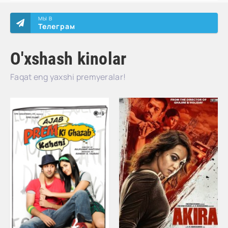
МЫ В
Телеграм
O'xshash kinolar
Faqat eng yaxshi premyeralar!