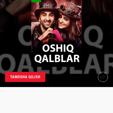
TAMOSHA QILISH