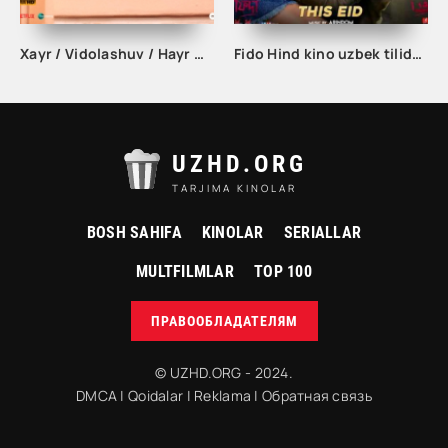
Xayr / Vidolashuv / Hayr Hind kino Uzbek tilida
Fido Hind kino uzbek tilida tarjima kino
UZHD.ORG
TARJIMA KINOLAR
BOSH SAHIFA
KINOLAR
SERIALLAR
MULTFILMLAR
TOP 100
ПРАВООБЛАДАТЕЛЯМ
© UZHD.ORG - 2024.
DMCA
|
Qoidalar
|
Reklama
|
Обратная связь