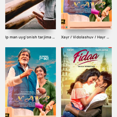
Ip man uyg'onish tarjima film
Xayr / Vidolashuv / Hayr Hind kino Uzbek tilida