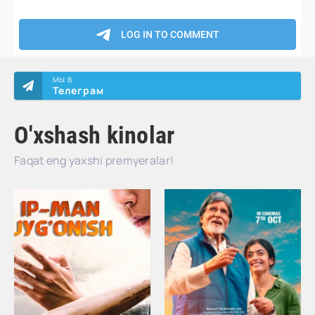
МЫ В
Телеграм
O'xshash kinolar
Faqat eng yaxshi premyeralar!