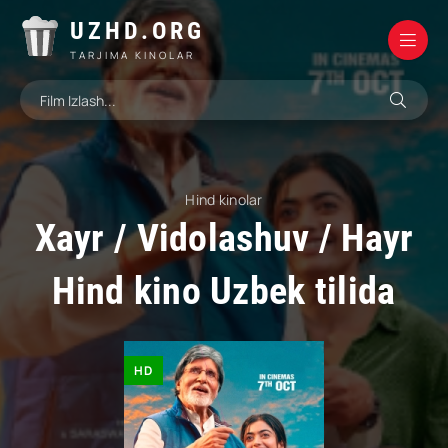
UZHD.ORG
TARJIMA KINOLAR
Hind kinolar
Xayr / Vidolashuv / Hayr
Hind kino Uzbek tilida
HD