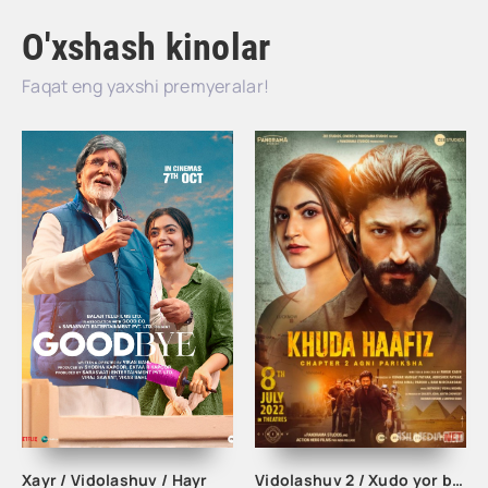
O'xshash kinolar
Faqat eng yaxshi premyeralar!
Xayr / Vidolashuv / Hayr
Vidolashuv 2 / Xudo yor bo'lsin 2 Hind kinosi 2022