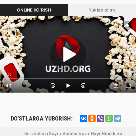
ONLINE KO'RISH
Yuklab olish
0:00
0:00
DO'STLARGA YUBORISH:
Bu sahifada
Xayr / Vidolashuv / Hayr Hind kino