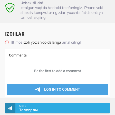
Uzbek tilida
!
Istalgan vaqtda Android telefoningiz, iPhone yoki
shaxsiy kompyuteringizdan yaxshi sifatda onlayn
tamosha qiling.
IZOHLAR
Iltimos
izoh yozish qoidalariga
amal qiling!
МЫ В
Телеграм