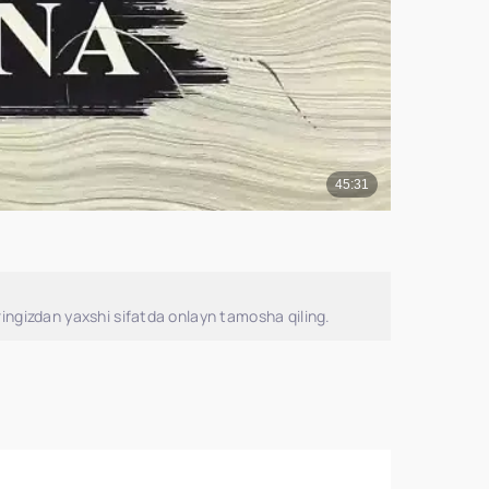
ingizdan yaxshi sifatda onlayn tamosha qiling.