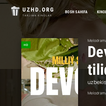
UZHD.ORG
BOSH SAHIFA
KINO
TARJIMA KINOLAR
Melodram
HD
De
til
uzbeki
Melodram