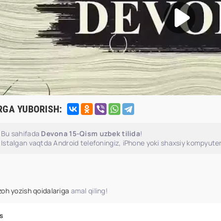
RGA YUBORISH:
Bu sahifada
Devona 15-Qism uzbek tilida
!
Istalgan vaqtda Android telefoningiz, iPhone yoki shaxsiy kompyuter
zoh yozish qoidalariga
amal qiling!