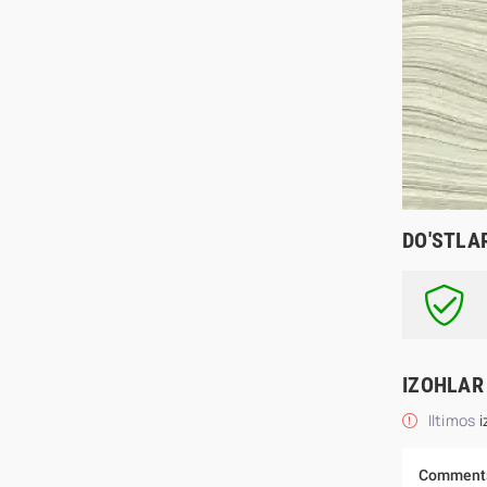
DO'STLA
IZOHLAR
Iltimos
i