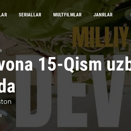
LAR
SERIALLAR
MULTFILMLAR
JANRLAR
a
vona 15-Qism uz
ida
ston
a