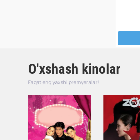
O'xshash kinolar
Faqat eng yaxshi premyeralar!