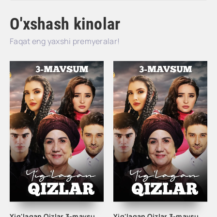
O'xshash kinolar
Faqat eng yaxshi premyeralar!
Yig'lagan Qizlar 3-mavsum 3-Qism
Yig'lagan Qizlar 3-mavsum 4-Qism