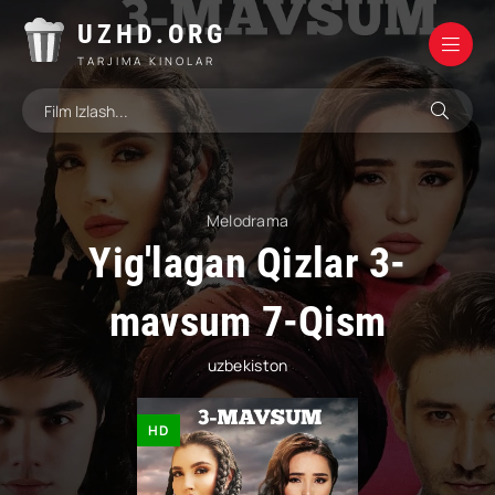
UZHD.ORG
TARJIMA KINOLAR
Melodrama
Yig'lagan Qizlar 3-
mavsum 7-Qism
uzbekiston
HD