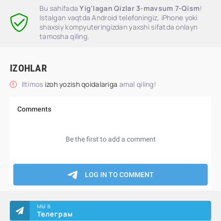
Bu sahifada
Yig'lagan Qizlar 3-mavsum 7-Qism
!
Istalgan vaqtda Android telefoningiz, iPhone yoki
shaxsiy kompyuteringizdan yaxshi sifatda onlayn
tamosha qiling.
IZOHLAR
Iltimos
izoh yozish qoidalariga
amal qiling!
МЫ В
Телеграм