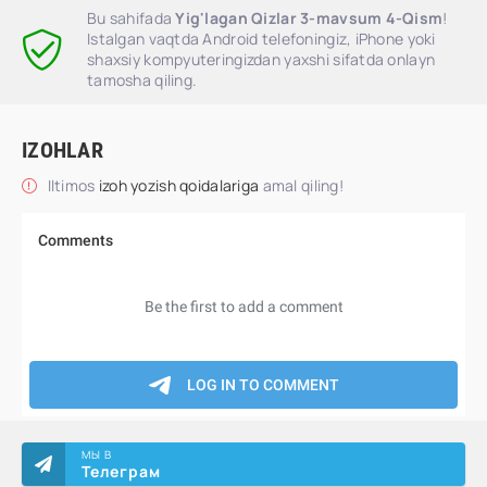
Bu sahifada
Yig'lagan Qizlar 3-mavsum 4-Qism
!
Istalgan vaqtda Android telefoningiz, iPhone yoki
shaxsiy kompyuteringizdan yaxshi sifatda onlayn
tamosha qiling.
IZOHLAR
Iltimos
izoh yozish qoidalariga
amal qiling!
МЫ В
Телеграм