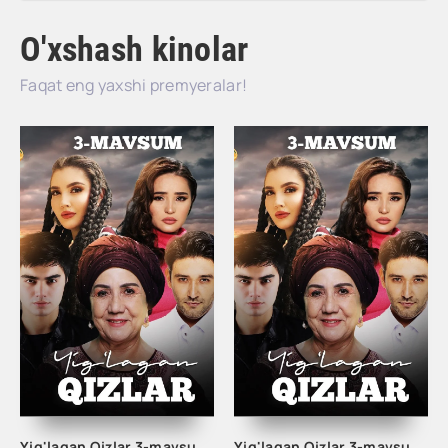
O'xshash kinolar
Faqat eng yaxshi premyeralar!
Yig'lagan Qizlar 3-mavsum 3-Qism
Yig'lagan Qizlar 3-mavsum 1-63-64-65-66-67-68-69-70-71-72-73-74-75-76-77 Qism milliy serial uzbek o'zbek tilida