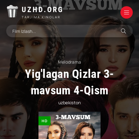
UZHD.ORG
TARJIMA KINOLAR
Melodrama
Yig'lagan Qizlar 3-
mavsum 4-Qism
uzbekiston
HD