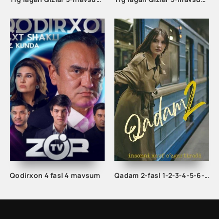
Qodirxon 4 fasl 4 mavsum
Qadam 2-fasl 1-2-3-4-5-6-7-8-9-10-11-12-13-14-15 Qism uzbek milliy serial 2-mavsum 2023