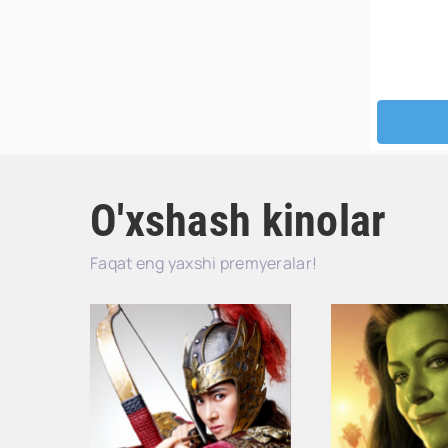
O'xshash kinolar
Faqat eng yaxshi premyeralar!