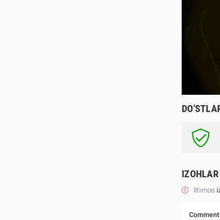
DO'STLA
IZOHLAR
Iltimos
i