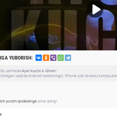
RGA YUBORISH:
Bu sahifada
Ayol kuchi 4-Qism
!
Istalgan vaqtda Android telefoningiz, iPhone yoki shaxsiy kompyuter
zoh yozish qoidalariga
amal qiling!