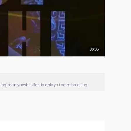
ingizdan yaxshi sifatda onlayn tamosha qiling.