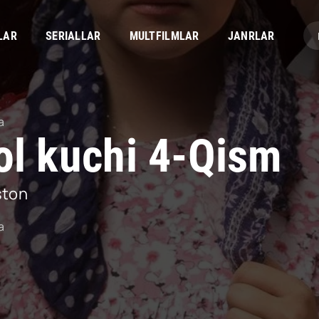
LAR
SERIALLAR
MULTFILMLAR
JANRLAR
a
ol kuchi 4-Qism
ston
a