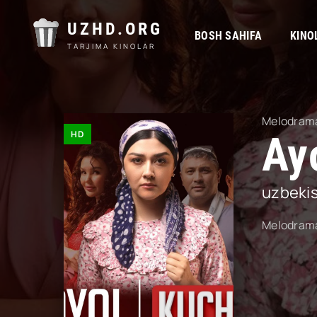
UZHD.ORG
BOSH SAHIFA
KINO
TARJIMA KINOLAR
Melodram
HD
Ay
uzbeki
Melodram