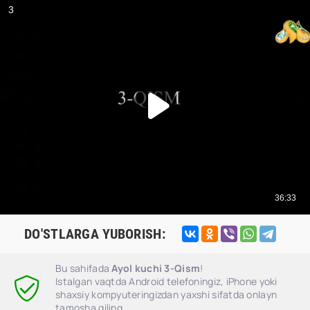
DO'STLARGA YUBORISH:
Bu sahifada
Ayol kuchi 3-Qism
!
Istalgan vaqtda Android telefoningiz, iPhone yoki
shaxsiy kompyuteringizdan yaxshi sifatda onlayn
tamosha qiling.