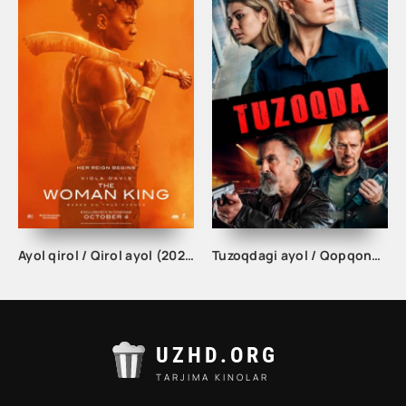
Ayol qirol / Qirol ayol (2022)
Tuzoqdagi ayol / Qopqonda kino 2021 Uzbek tilida tarjima kino O'zbekcha skachat
UZHD.ORG
TARJIMA KINOLAR