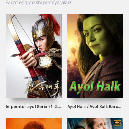
Faqat eng yaxshi premyeralar!
Imperator ayol Seriali 1. 2. 3. 4. 5. 10. 15. 20. 25. 27. 28. 29. 30 qism Uzbek tilida Barcha qismlar
Ayol Halk / Ayol Xalk Barcha qismlar Uzbek tilida 2022 Tarjima seryal skachat