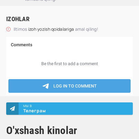
IZOHLAR
Iltimos
izoh yozish qoidalariga
amal qiling!
МЫ В
Телеграм
O'xshash kinolar