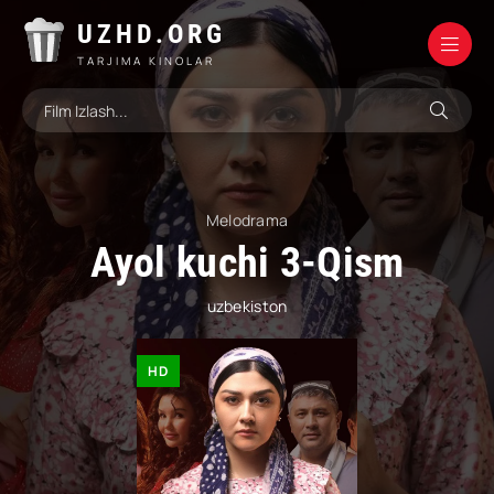
UZHD.ORG
TARJIMA KINOLAR
Melodrama
Ayol kuchi 3-Qism
uzbekiston
HD