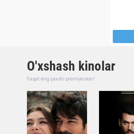
O'xshash kinolar
Faqat eng yaxshi premyeralar!