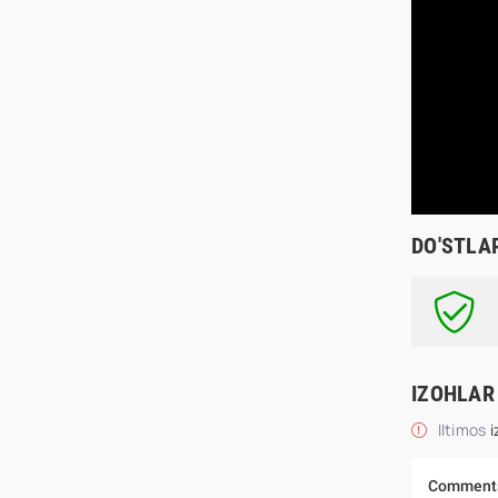
DO'STLA
IZOHLAR
Iltimos
i