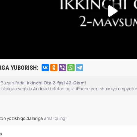
RGA YUBORISH:
Bu sahifada
Ikkinchi Ota 2-fasl 42-Qism
!
Istalgan vaqtda Android telefoningiz, iPhone yoki shaxsiy kompyuter
zoh yozish qoidalariga
amal qiling!