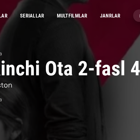
LAR
SERIALLAR
MULTFILMLAR
JANRLAR
a
kinchi Ota 2-fasl
ston
a