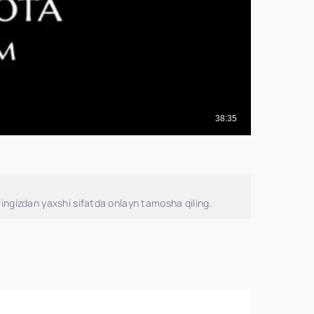
ingizdan yaxshi sifatda onlayn tamosha qiling.