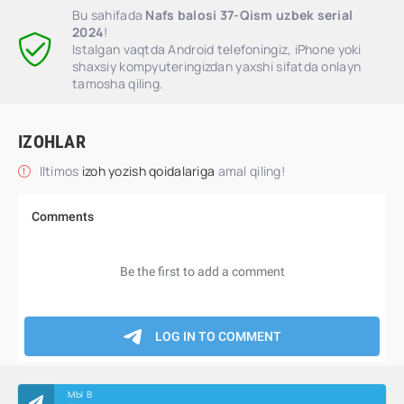
Bu sahifada
Nafs balosi 37-Qism uzbek serial
2024
!
Istalgan vaqtda Android telefoningiz, iPhone yoki
shaxsiy kompyuteringizdan yaxshi sifatda onlayn
tamosha qiling.
IZOHLAR
Iltimos
izoh yozish qoidalariga
amal qiling!
МЫ В