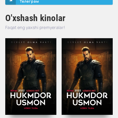
Телеграм
O'xshash kinolar
Faqat eng yaxshi premyeralar!