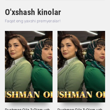
O'xshash kinolar
Faqat eng yaxshi premyeralar!
Dushman Oila 2-Qism uzbek tilida
Dushman Oila 3-Qism uzbek tilida