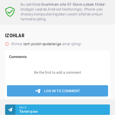
Bu sahifada
Dushman oila 57-Qism uzbek tilida
!
Istalgan vaqtda Android telefoningiz, iPhone yoki
shaxsiy kompyuteringizdan yaxshi sifatda onlayn
tamosha qiling.
IZOHLAR
Iltimos
izoh yozish qoidalariga
amal qiling!
МЫ В
Телеграм