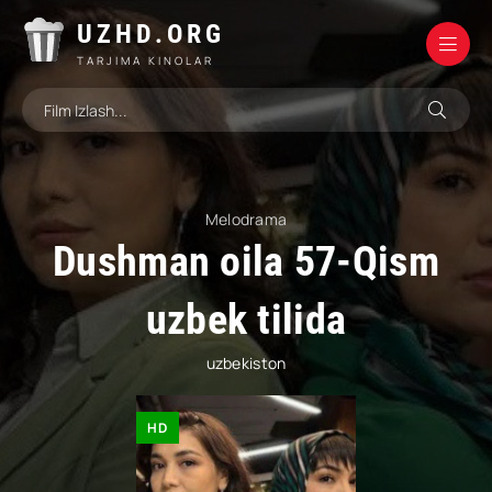
UZHD.ORG
TARJIMA KINOLAR
Melodrama
Dushman oila 57-Qism
uzbek tilida
uzbekiston
HD