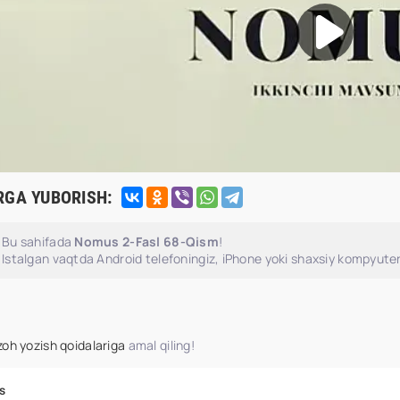
RGA YUBORISH:
Bu sahifada
Nomus 2-Fasl 68-Qism
!
Istalgan vaqtda Android telefoningiz, iPhone yoki shaxsiy kompyuter
zoh yozish qoidalariga
amal qiling!