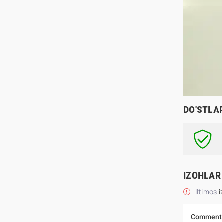
DO'STLA
IZOHLAR
Iltimos
i