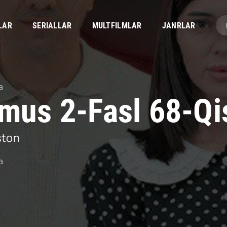
LAR
SERIALLAR
MULTFILMLAR
JANRLAR
a
mus 2-Fasl 68-Q
ston
a