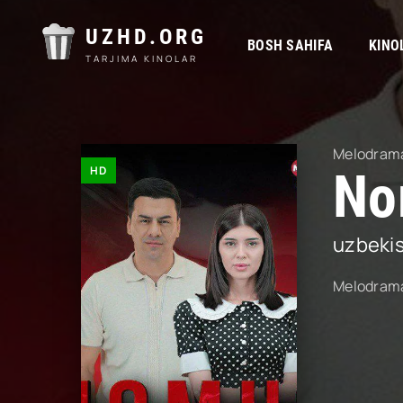
UZHD.ORG
BOSH SAHIFA
KINO
TARJIMA KINOLAR
Melodram
HD
No
uzbeki
Melodram