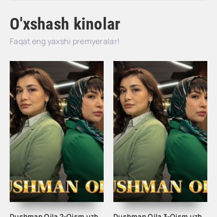
O'xshash kinolar
Faqat eng yaxshi premyeralar!
Dushman Oila 2-Qism uzbek tilida
Dushman Oila 3-Qism uzbek tilida