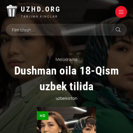
UZHD.ORG
TARJIMA KINOLAR
Melodrama
Dushman oila 18-Qism
uzbek tilida
uzbekiston
HD