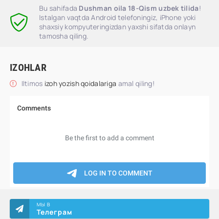
Bu sahifada
Dushman oila 18-Qism uzbek tilida
!
Istalgan vaqtda Android telefoningiz, iPhone yoki
shaxsiy kompyuteringizdan yaxshi sifatda onlayn
tamosha qiling.
IZOHLAR
Iltimos
izoh yozish qoidalariga
amal qiling!
МЫ В
Телеграм