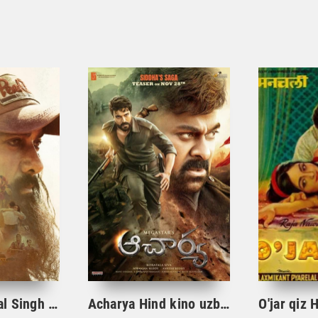
Laal Sinx / Laal Singh Chaddha hind kino Uzbek Tilida 2022
Acharya Hind kino uzbek tilida 2022