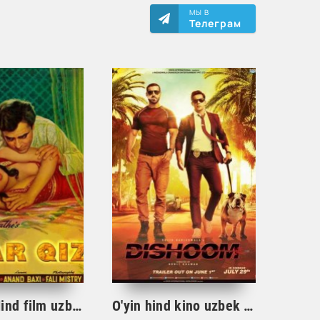
МЫ В
Телеграм
O'jar qiz Hind film uzbek tilida
O'yin hind kino uzbek tilida 2016