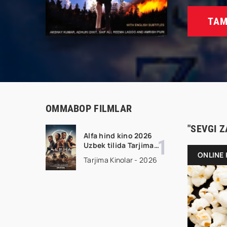
TAM
OMMABOP FILMLAR
"SEVGI Z
Alfa hind kino 2026
Uzbek tilida Tarjima
kino Full HD tas-ix
ONLINE 
Tarjima Kinolar - 2026
skachat