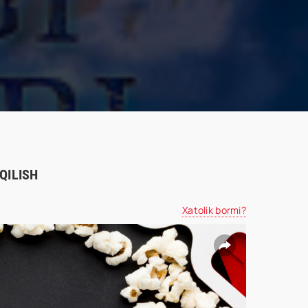
 QILISH
Xatolik bormi?