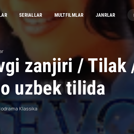
LAR
SERIALLAR
MULTFILMLAR
JANRLAR
ar
gi zanjiri / Tilak
o uzbek tilida
lodrama
Klassika