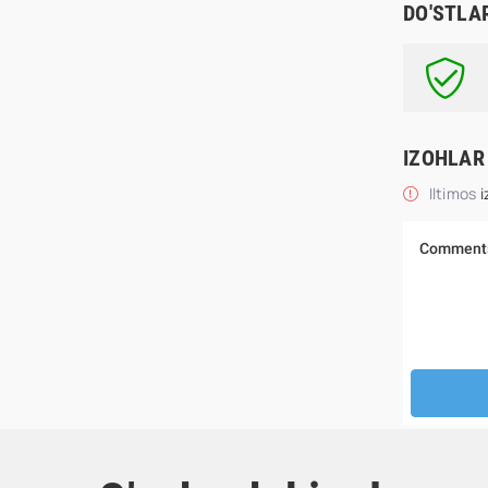
DO'STLA
IZOHLAR
Iltimos
i