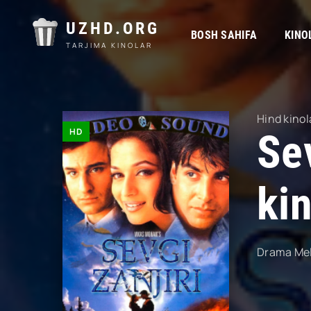
UZHD.ORG
BOSH SAHIFA
KINO
TARJIMA KINOLAR
Hind kinol
HD
Sev
kin
Drama
Me