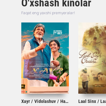
O'xshash kinolar
Faqat eng yaxshi premyeralar!
Xayr / Vidolashuv / Hayr Hind kino Uzbek tilida