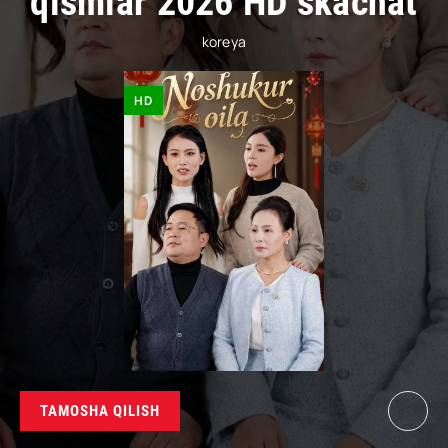
qismlar 2026 HD skachat
koreya
HD
TAMOSHA QILISH