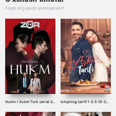
Faqat eng yaxshi premyeralar!
Hukm / Xukm Turk serial 203. 204. 205. 206. 207. 208. 209. 210. 211. 212. 213. 214. 215 Qism Uzbek tilida Hukim Xukim Barcha qismlari
Ishqning tarifi 1-2-3-10-20-30-40-50-60-70-100 qism turk serial Uzbek tilida Barcha qismlar