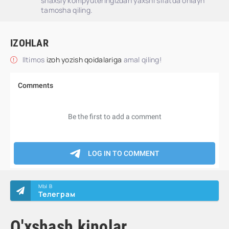
shaxsiy kompyuteringizdan yaxshi sifatda onlayn
tamosha qiling.
IZOHLAR
Iltimos
izoh yozish qoidalariga
amal qiling!
МЫ В
Телеграм
O'xshash kinolar