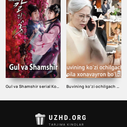
Gul va Shamshir serial Korea Barcha qismlar Uzbek tilida / Гул ва Шамшир сериал Кореа Барча қисмлар Узбек тилида
Buvining ko'zi ochilgach oila xonavayron bo'ldi 1-2-3-4-5-10-20-30-40-50-60-70 Qism drama koreya seriali uzbek tilida Barcha qismlar
UZHD.ORG
TARJIMA KINOLAR