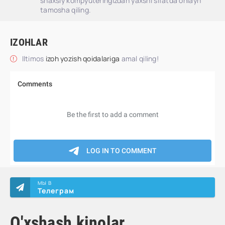
shaxsiy kompyuteringizdan yaxshi sifatda onlayn
tamosha qiling.
IZOHLAR
Iltimos
izoh yozish qoidalariga
amal qiling!
МЫ В
Телеграм
O'xshash kinolar