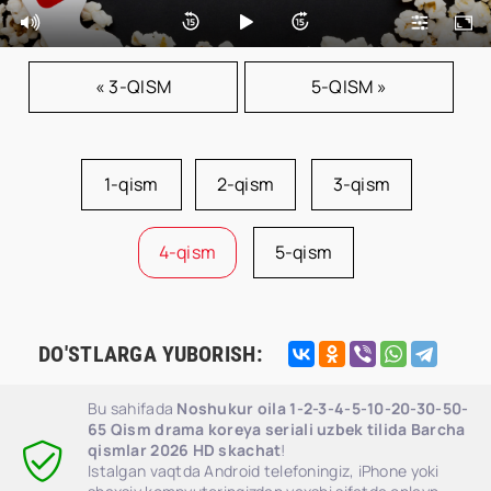
« 3-QISM
5-QISM »
1-qism
2-qism
3-qism
4-qism
5-qism
DO'STLARGA YUBORISH:
Bu sahifada
Noshukur oila 1-2-3-4-5-10-20-30-50-
65 Qism drama koreya seriali uzbek tilida Barcha
qismlar 2026 HD skachat
!
Istalgan vaqtda Android telefoningiz, iPhone yoki