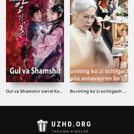
Gul va Shamshir serial Korea Barcha qismlar Uzbek tilida / Гул ва Шамшир сериал Кореа Барча қисмлар Узбек тилида
Buvining ko'zi ochilgach oila xonavayron bo'ldi 1-2-3-4-5-10-20-30-40-50-60-70 Qism drama koreya seriali uzbek tilida Barcha qismlar
UZHD.ORG
TARJIMA KINOLAR