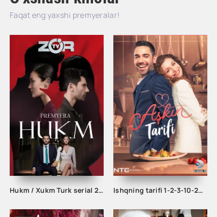
Faqat eng yaxshi premyeralar!
Hukm / Xukm Turk serial 203. 204. 205. 206. 207. 208. 209. 210. 211. 212. 213. 214. 215 Qism Uzbek tilida Hukim Xukim Barcha qismlari
Ishqning tarifi 1-2-3-10-20-30-40-50-60-70-100 qism turk serial Uzbek tilida Barcha qismlar