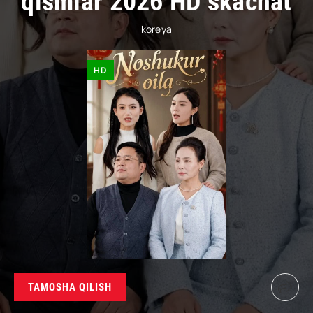
qismlar 2026 HD skachat
koreya
HD
TAMOSHA QILISH