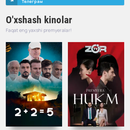
Телеграм
O'xshash kinolar
Faqat eng yaxshi premyeralar!