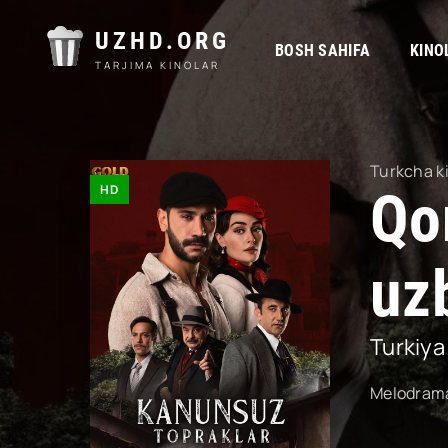
UZHD.ORG
BOSH SAHIFA
KINO
TARJIMA KINOLAR
Turkcha k
HD
Qo
uzb
Turkiya
Melodram