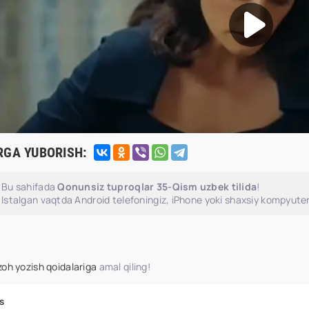
RGA YUBORISH:
Bu sahifada
Qonunsiz tuproqlar 35-Qism uzbek tilida
!
Istalgan vaqtda Android telefoningiz, iPhone yoki shaxsiy kompyuter
zoh yozish qoidalariga
amal qiling!