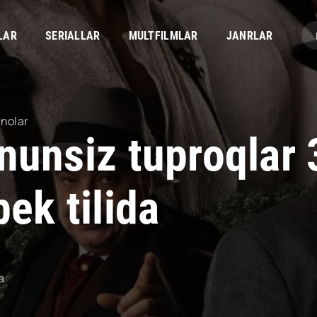
LAR
SERIALLAR
MULTFILMLAR
JANRLAR
inolar
nunsiz tuproqlar
ek tilida
a