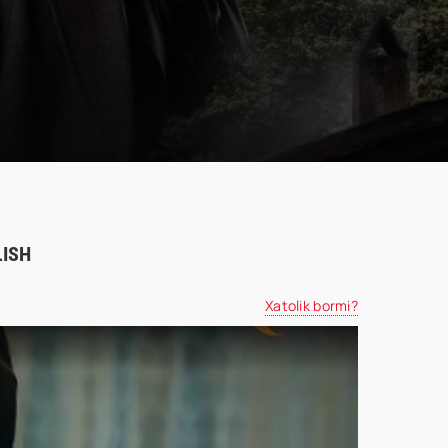
LISH
Xatolik bormi?