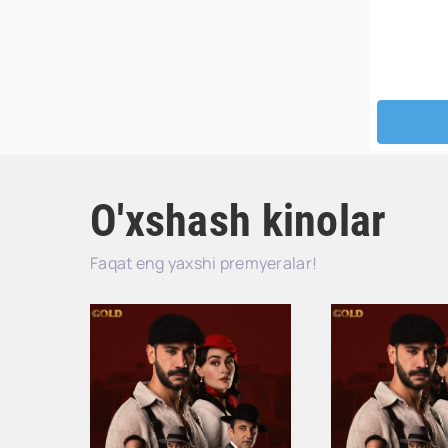
O'xshash kinolar
Faqat eng yaxshi premyeralar!