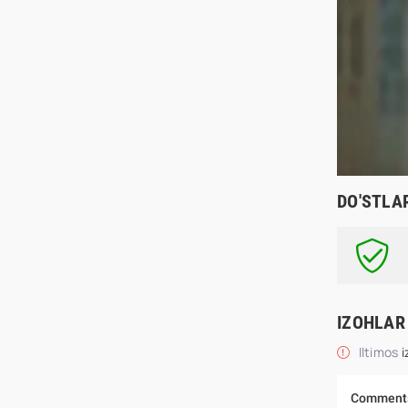
DO'STLA
IZOHLAR
Iltimos
i