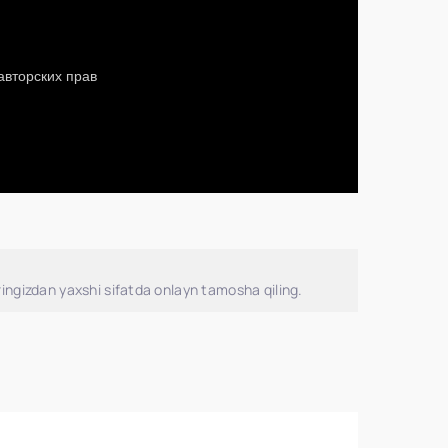
ingizdan yaxshi sifatda onlayn tamosha qiling.