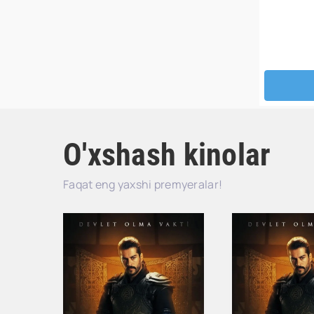
O'xshash kinolar
Faqat eng yaxshi premyeralar!