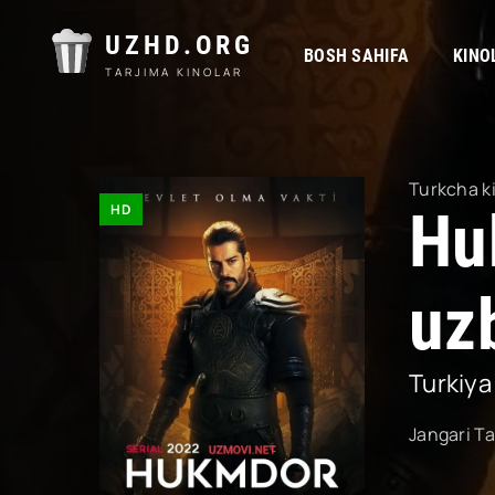
UZHD.ORG
BOSH SAHIFA
KINO
TARJIMA KINOLAR
Turkcha k
HD
Hu
uzb
Turkiya
Jangari
Ta