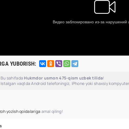
RGA YUBORISH:
Bu sahifada
Hukmdor usmon 475-qism uzbek tilida
!
Istalgan vaqtda Android telefoningiz, iPhone yoki shaxsiy kompyuter
zoh yozish qoidalariga
amal qiling!