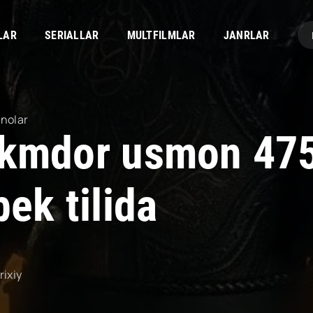
LAR
SERIALLAR
MULTFILMLAR
JANRLAR
inolar
kmdor usmon 47
ek tilida
rixiy