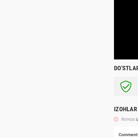
DO'STLA
IZOHLAR
Iltimos
i