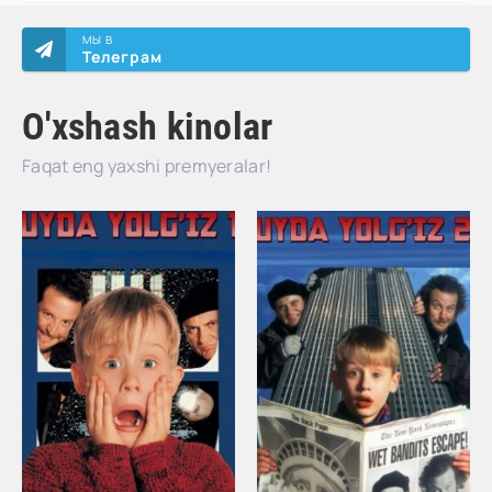
МЫ В
Телеграм
O'xshash kinolar
Faqat eng yaxshi premyeralar!