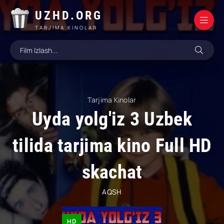
UZHD.ORG
TARJIMA KINOLAR
Tarjima Kinolar
Uyda yolg'iz 3 Uzbek
tilida tarjima kino Full HD
skachat
AQSH
HD