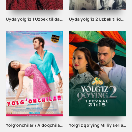
Uyda yolg'iz 1 Uzbek tilida 1990 O'zbek tarjima kino Full HD skachat
Uyda yolg'iz 2 Uzbek tilida 1992 O'zbek tarjima kino Full HD skachat
Yolg'onchilar / Aldoqchilar Hind kino Uzbek tilida 2023 O'zbekcha tarjima kino
Yolg'iz qo'ying Milliy serial 1-2 Fasil